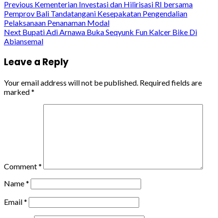
Continue
Previous
Kementerian Investasi dan Hilirisasi RI bersama
Pemprov Bali Tandatangani Kesepakatan Pengendalian
Reading
Pelaksanaan Penanaman Modal
Next
Bupati Adi Arnawa Buka Seqyunk Fun Kalcer Bike Di
Abiansemal
Leave a Reply
Your email address will not be published.
Required fields are
marked
*
Comment
*
Name
*
Email
*