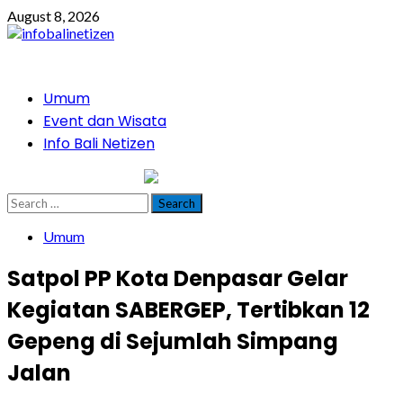
Skip
August 8, 2026
to
content
Primary
Umum
Menu
Event dan Wisata
Info Bali Netizen
infobalinetizen.com
Search
for:
Umum
Satpol PP Kota Denpasar Gelar
Kegiatan SABERGEP, Tertibkan 12
Gepeng di Sejumlah Simpang
Jalan