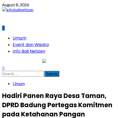
Skip
August 8, 2026
to
content
Primary
Umum
Menu
Event dan Wisata
Info Bali Netizen
infobalinetizen.com
Search
for:
Umum
Hadiri Panen Raya Desa Taman,
DPRD Badung Pertegas Komitmen
pada Ketahanan Pangan