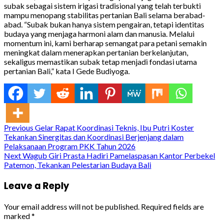
subak sebagai sistem irigasi tradisional yang telah terbukti
mampu menopang stabilitas pertanian Bali selama berabad-
abad. “Subak bukan hanya sistem pengairan, tetapi identitas
budaya yang menjaga harmoni alam dan manusia. Melalui
momentum ini, kami berharap semangat para petani semakin
meningkat dalam menerapkan pertanian berkelanjutan,
sekaligus memastikan subak tetap menjadi fondasi utama
pertanian Bali,” kata I Gede Budiyoga.
Continue
Previous
Gelar Rapat Koordinasi Teknis, Ibu Putri Koster
Tekankan Sinergitas dan Koordinasi Berjenjang dalam
Reading
Pelaksanaan Program PKK Tahun 2026
Next
Wagub Giri Prasta Hadiri Pamelaspasan Kantor Perbekel
Patemon, Tekankan Pelestarian Budaya Bali
Leave a Reply
Your email address will not be published.
Required fields are
marked
*