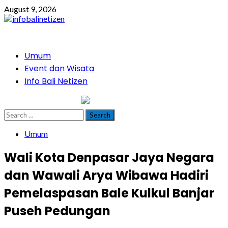
Skip
August 9, 2026
to
content
Primary
Umum
Menu
Event dan Wisata
Info Bali Netizen
infobalinetizen.com
Search
for:
Umum
Wali Kota Denpasar Jaya Negara
dan Wawali Arya Wibawa Hadiri
Pemelaspasan Bale Kulkul Banjar
Puseh Pedungan