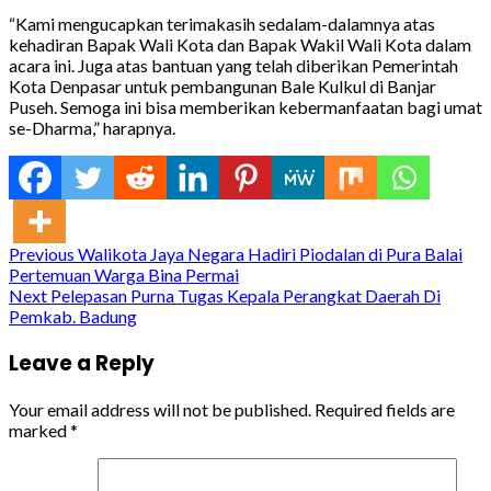
“Kami mengucapkan terimakasih sedalam-dalamnya atas
kehadiran Bapak Wali Kota dan Bapak Wakil Wali Kota dalam
acara ini. Juga atas bantuan yang telah diberikan Pemerintah
Kota Denpasar untuk pembangunan Bale Kulkul di Banjar
Puseh. Semoga ini bisa memberikan kebermanfaatan bagi umat
se-Dharma,” harapnya.
Continue
Previous
Walikota Jaya Negara Hadiri Piodalan di Pura Balai
Pertemuan Warga Bina Permai
Reading
Next
Pelepasan Purna Tugas Kepala Perangkat Daerah Di
Pemkab. Badung
Leave a Reply
Your email address will not be published.
Required fields are
marked
*