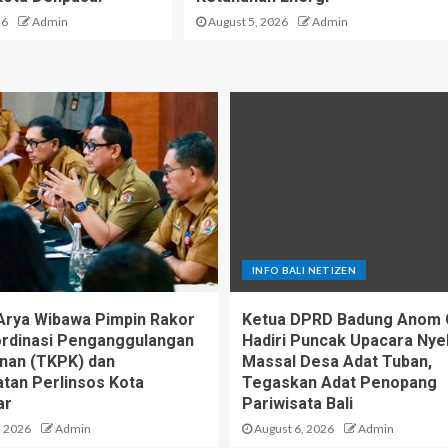
26
Admin
August 5, 2026
Admin
INFO BALI NETIZEN
Arya Wibawa Pimpin Rakor
Ketua DPRD Badung Anom 
rdinasi Penganggulangan
Hadiri Puncak Upacara Ny
nan (TKPK) dan
Massal Desa Adat Tuban,
tan Perlinsos Kota
Tegaskan Adat Penopang
ar
Pariwisata Bali
, 2026
Admin
August 6, 2026
Admin