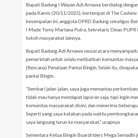
Bupati Badung I Wayan Adi Arnawa berdialog dengan
pada Kamis (20/11/2025), bertempat di The Cashew Tr
kesempatan ini, anggota DPRD Badung sekaligus Be
I Made Tomy Martana Putra, Sekretaris Dinas PUPR
tokoh masyarakat lainnya.
Bupati Badung Adi Arnawa seusai acara menyampaik
pemerintah untuk selalu melibatkan komunitas masya
(Rencana) Penataan Pantai Bingin. Selain itu, disep
pantai Bingin.
“Sembari jalan-jalan, saya juga memantau perkemban
tidak mau hanya mendapat laporan saja, tapi ingin m
komunitas masyarakat disini, dan menerima beberapa 
Seperti yang saya katakan pada waktu pembongkaran,
saya langsung turun ke masyarakat,” ucapnya
Sementara Ketua Bingin Boardriders Mega Semadhi