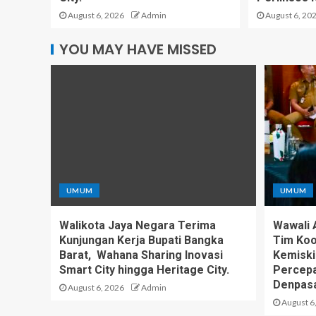
August 6, 2026
Admin
August 6, 20
YOU MAY HAVE MISSED
UMUM
UMUM
Walikota Jaya Negara Terima
Wawali 
Kunjungan Kerja Bupati Bangka
Tim Koo
Barat, Wahana Sharing Inovasi
Kemiski
Smart City hingga Heritage City.
Percepa
Denpas
August 6, 2026
Admin
August 6