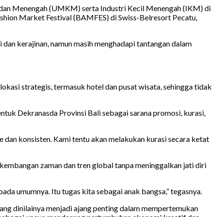
l, dan Menengah (UMKM) serta Industri Kecil Menengah (IKM) di
shion Market Festival (BAMFES) di Swiss-Belresort Pecatu,
i dan kerajinan, namun masih menghadapi tantangan dalam
asi strategis, termasuk hotel dan pusat wisata, sehingga tidak
ntuk Dekranasda Provinsi Bali sebagai sarana promosi, kurasi,
 dan konsisten. Kami tentu akan melakukan kurasi secara ketat
rkembangan zaman dan tren global tanpa meninggalkan jati diri
a pada umumnya. Itu tugas kita sebagai anak bangsa,” tegasnya.
yang dinilainya menjadi ajang penting dalam mempertemukan