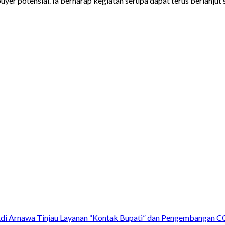
er potensial. Ia berharap kegiatan serupa dapat terus berlanju
Adi Arnawa Tinjau Layanan “Kontak Bupati” dan Pengembangan C