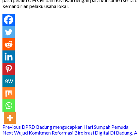
para pelaku UMKM dan IKM Bali dengan para konsumen serta buy
kemandirian pelaku usaha lokal.
Continue
Previous
DPRD Badung mengucapkan Hari Sumpah Pemuda
Next
Wujud Komitmen Reformasi Birokrasi Digital Di Badung, 