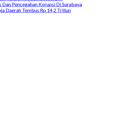
as Dan Pencegahan Korupsi Di Surabaya
a Daerah Tembus Rp 14,2 Triliun