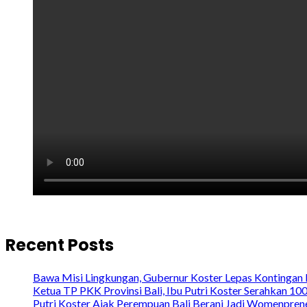
Recent Posts
Bawa Misi Lingkungan, Gubernur Koster Lepas Kontingan 
Ketua TP PKK Provinsi Bali, Ibu Putri Koster Serahkan 1
Putri Koster Ajak Perempuan Bali Berani Jadi Womenprene