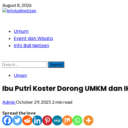
Skip
August 8, 2026
to
content
Primary
Umum
Menu
Event dan Wisata
Info Bali Netizen
Search
for:
Umum
Ibu Putri Koster Dorong UMKM dan I
Admin
October 29, 2025
2 min read
Spread the love