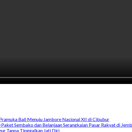
Pramuka Bali Menuju Jambore Nasional XII di Cibubur
00 Paket Sembako dan Belanjaan Serangkaian Pasar Rakyat di Jem
ur Tanpa Tinggalkan Jati Diri