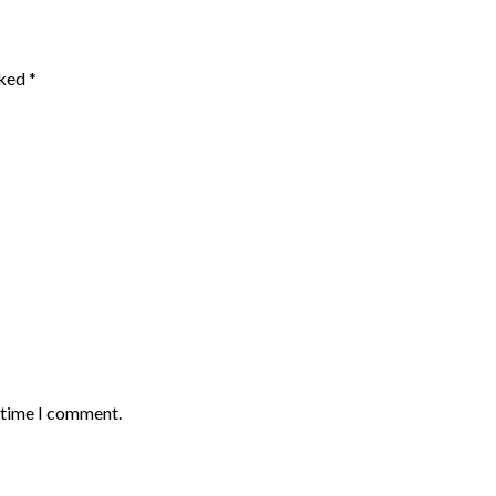
rked
*
t time I comment.