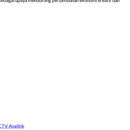
t sebagai upaya mendorong pertumbuhan ekonomi kreatif dan
CTV Analitik