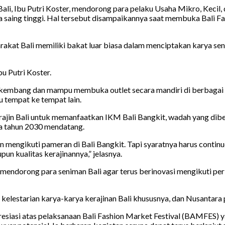
ali, Ibu Putri Koster, mendorong para pelaku Usaha Mikro, Keci
saing tinggi. Hal tersebut disampaikannya saat membuka Bali Fa
kat Bali memiliki bakat luar biasa dalam menciptakan karya sen
bu Putri Koster.
embang dan mampu membuka outlet secara mandiri di berbagai lok
 tempat ke tempat lain.
erajin Bali untuk memanfaatkan IKM Bali Bangkit, wadah yang dibe
a tahun 2030 mendatang.
engikuti pameran di Bali Bangkit. Tapi syaratnya harus continue
n kualitas kerajinannya,” jelasnya.
a mendorong para seniman Bali agar terus berinovasi mengikuti pe
ga kelestarian karya-karya kerajinan Bali khususnya, dan Nusantar
esiasi atas pelaksanaan Bali Fashion Market Festival (BAMFES) 