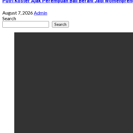
Putri Koster Ajak Perempuan Bali Berani Jadi Womenprene
August 7, 2026
Admin
Search
Search