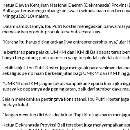
Ketua Dewan Kerajinan Nasional Daerah (Dekranasda) Provinsi B
Bali agar terus mengembangkan jiwa kewirausahaan dan berdaya 
Minggu (26/10) malam.
Dalam sambutannya, Ibu Putri Koster menegaskan bahwa masyara
memasarkan produk-produk tersebut secara luas.
“Karena itu, harus ditingkatkan jiwa entrepreneurship-nya,” ujar I
Ia berharap para pelaku UMKM dan IKM di Bali dapat terus berk
hanya bergantung pada pameran yang berpindah-pindah dari satu
Lebih lanjut, Ibu Putri Koster juga mengajak para seniman dan p
sekaligus pembinaan berkelanjutan bagi UMKM dan IKM hingg
“UMKM dan IKM jangan takut. Sampaikan kepada kami jika ingin m
supaya ke depannya ada peningkatan, baik dari sumber daya maupu
Selain menekankan pentingnya konsistensi, Ibu Putri Koster jug
budaya lokal.
“Jangan menutup diri dari dunia luar. Tapi kita juga harus menja
Ketua Dekranasda Provinsi Bali tersebut juga menyampaikan apr