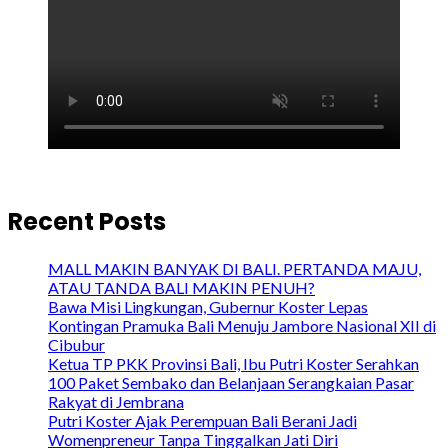
Recent Posts
MALL MAKIN BANYAK DI BALI. PERTANDA MAJU,
ATAU TANDA BALI MAKIN PENUH?
Bawa Misi Lingkungan, Gubernur Koster Lepas
Kontingan Pramuka Bali Menuju Jambore Nasional XII di
Cibubur
Ketua TP PKK Provinsi Bali, Ibu Putri Koster Serahkan
100 Paket Sembako dan Belanjaan Serangkaian Pasar
Rakyat di Jembrana
Putri Koster Ajak Perempuan Bali Berani Jadi
Womenpreneur Tanpa Tinggalkan Jati Diri