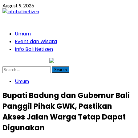
Skip
August 9, 2026
to
content
Primary
Umum
Menu
Event dan Wisata
Info Bali Netizen
infobalinetizen.com
Search
for:
Umum
Bupati Badung dan Gubernur Bali
Panggil Pihak GWK, Pastikan
Akses Jalan Warga Tetap Dapat
Digunakan