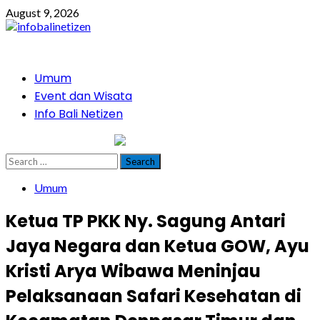
Skip
August 9, 2026
to
content
Primary
Umum
Menu
Event dan Wisata
Info Bali Netizen
infobalinetizen.com
Search
for:
Umum
Ketua TP PKK Ny. Sagung Antari
Jaya Negara dan Ketua GOW, Ayu
Kristi Arya Wibawa Meninjau
Pelaksanaan Safari Kesehatan di