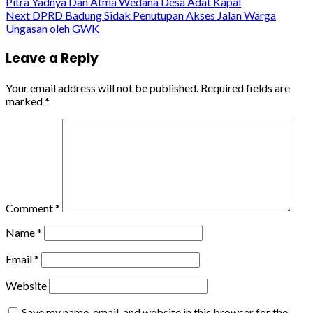
Pitra Yadnya Dan Atma Wedana Desa Adat Kapal
Reading
Next
DPRD Badung Sidak Penutupan Akses Jalan Warga
Ungasan oleh GWK
Leave a Reply
Your email address will not be published.
Required fields are
marked
*
Comment
*
Name
*
Email
*
Website
Save my name, email, and website in this browser for the