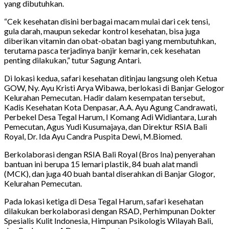
yang dibutuhkan.
“Cek kesehatan disini berbagai macam mulai dari cek tensi,
gula darah, maupun sekedar kontrol kesehatan, bisa juga
diberikan vitamin dan obat-obatan bagi yang membutuhkan,
terutama pasca terjadinya banjir kemarin, cek kesehatan
penting dilakukan,” tutur Sagung Antari.
Di lokasi kedua, safari kesehatan ditinjau langsung oleh Ketua
GOW, Ny. Ayu Kristi Arya Wibawa, berlokasi di Banjar Gelogor
Kelurahan Pemecutan. Hadir dalam kesempatan tersebut,
Kadis Kesehatan Kota Denpasar, A.A. Ayu Agung Candrawati,
Perbekel Desa Tegal Harum, I Komang Adi Widiantara, Lurah
Pemecutan, Agus Yudi Kusumajaya, dan Direktur RSIA Bali
Royal, Dr. Ida Ayu Candra Puspita Dewi, M.Biomed.
Berkolaborasi dengan RSIA Bali Royal (Bros Ina) penyerahan
bantuan ini berupa 15 lemari plastik, 84 buah alat mandi
(MCK), dan juga 40 buah bantal diserahkan di Banjar Glogor,
Kelurahan Pemecutan.
Pada lokasi ketiga di Desa Tegal Harum, safari kesehatan
dilakukan berkolaborasi dengan RSAD, Perhimpunan Dokter
Spesialis Kulit Indonesia, Himpunan Psikologis Wilayah Bali,