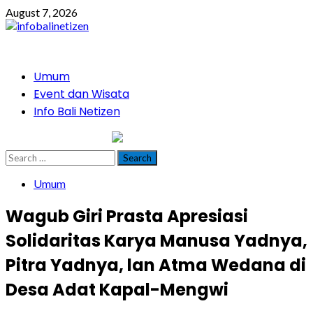
Skip
August 7, 2026
to
content
Primary
Umum
Menu
Event dan Wisata
Info Bali Netizen
infobalinetizen.com
Search
for:
Umum
Wagub Giri Prasta Apresiasi
Solidaritas Karya Manusa Yadnya,
Pitra Yadnya, lan Atma Wedana di
Desa Adat Kapal-Mengwi