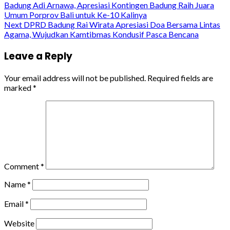
Badung Adi Arnawa, Apresiasi Kontingen Badung Raih Juara
Reading
Umum Porprov Bali untuk Ke-10 Kalinya
Next
DPRD Badung Rai Wirata Apresiasi Doa Bersama Lintas
Agama, Wujudkan Kamtibmas Kondusif Pasca Bencana
Leave a Reply
Your email address will not be published.
Required fields are
marked
*
Comment
*
Name
*
Email
*
Website