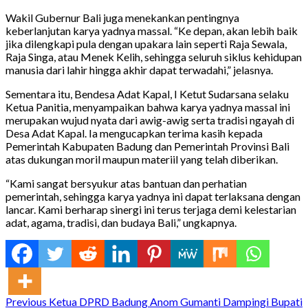
Wakil Gubernur Bali juga menekankan pentingnya
keberlanjutan karya yadnya massal. “Ke depan, akan lebih baik
jika dilengkapi pula dengan upakara lain seperti Raja Sewala,
Raja Singa, atau Menek Kelih, sehingga seluruh siklus kehidupan
manusia dari lahir hingga akhir dapat terwadahi,” jelasnya.
Sementara itu, Bendesa Adat Kapal, I Ketut Sudarsana selaku
Ketua Panitia, menyampaikan bahwa karya yadnya massal ini
merupakan wujud nyata dari awig-awig serta tradisi ngayah di
Desa Adat Kapal. Ia mengucapkan terima kasih kepada
Pemerintah Kabupaten Badung dan Pemerintah Provinsi Bali
atas dukungan moril maupun materiil yang telah diberikan.
“Kami sangat bersyukur atas bantuan dan perhatian
pemerintah, sehingga karya yadnya ini dapat terlaksana dengan
lancar. Kami berharap sinergi ini terus terjaga demi kelestarian
adat, agama, tradisi, dan budaya Bali,” ungkapnya.
Continue
Previous
Ketua DPRD Badung Anom Gumanti Dampingi Bupati