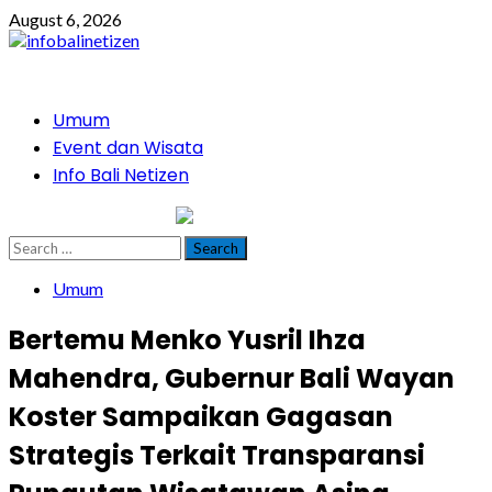
Skip
August 6, 2026
to
content
Primary
Umum
Menu
Event dan Wisata
Info Bali Netizen
infobalinetizen.com
Search
for:
Umum
Bertemu Menko Yusril Ihza
Mahendra, Gubernur Bali Wayan
Koster Sampaikan Gagasan
Strategis Terkait Transparansi