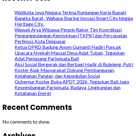
Walikota Jaya Negara Terima Kunjungan Kerja Bupati
Bangka Barat, Wahana Sharing Inovasi Smart City hingga
Heritage City.
Wawali Arya Wibawa Pimpin Rakor Tim Koordinasi
Penganggulangan Kemiskinan (TKPK) dan Percepatan
Perlinsos Kota Denpasar
Ketua DPRD Badung Anom Gumanti Hadiri Puncak
Upacara Nyekah Massal Desa Adat Tuban, Tegaskan
Adat Penopang Pariwisata Bali
Aksi Sosial Bergerak dan Berbagi Hadir di Buleleng, Putri
Koster Ajak Masyarakat Dukung Pembangunan,
Ketahanan Pangan, dan Kepedulian Sosial
Gubernur Koster Buka APDT 2026, Tegaskan Bali Jaga
Keseimbangan Pariwisata, Budaya, Lingkungan dan
Ketahanan Energi
Recent Comments
No comments to show.
Archives