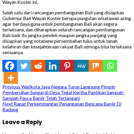
Wayan Koster ini.
Salah satu dari rancangan pembangunan Bali yang disiapkan
Gubernur Bali Wayan Koster berupa pungutan wisatawan asing
agar berdaya guna untuk pembangunan Bali akan segera
terlaksana, dan diharapkan seluruh rancangan pembangunan
Bali baik itu jangka pendek maupun jangka panjang yang
disiapkan yang notabene persembahan tulus untuk tanah
kelahiran dan kesejahteraan rakyat Bali semoga bisa terlaksana
semuanya.
Continue
Previous
Walikota Jaya Negara Turun Langsung Pimpin
Pembersihan Sungai di Desa Tegal Kertha Pastikan Sampah-
Reading
Sampah Pasca Banjir Telah Tertangani
Next
Rapat Perkembangan Penanganan Bencana Banjir Di
Badung
Leave a Reply