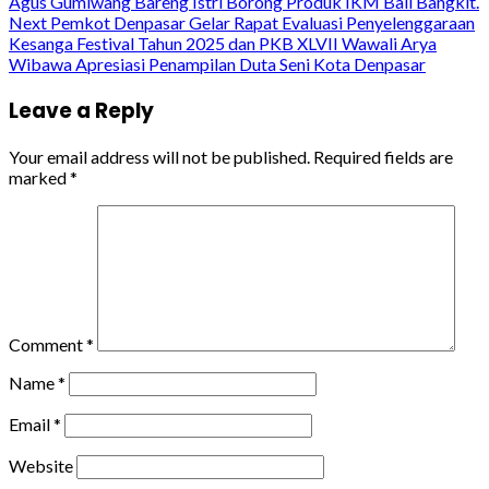
Agus Gumiwang Bareng Istri Borong Produk IKM Bali Bangkit.
Reading
Next
Pemkot Denpasar Gelar Rapat Evaluasi Penyelenggaraan
Kesanga Festival Tahun 2025 dan PKB XLVII Wawali Arya
Wibawa Apresiasi Penampilan Duta Seni Kota Denpasar
Leave a Reply
Your email address will not be published.
Required fields are
marked
*
Comment
*
Name
*
Email
*
Website