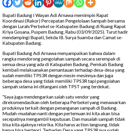
Bupati Badung I Wayan Adi Arnawa memimpin Rapat
Koordinasi (Rakor) Percepatan Pengelolaan Sampah bersama
dengan Lurah/Perbekel se-Kabupaten Badung di Ruang Rapat
Kriya Gosana, Puspem Badung, Rabu (03/09/2025). Turut hadir
mendampingi Bupati, Sekda IB. Surya Suamba dan Camat se-
Kabupaten Badung.
Bupati Badung Adi Arnawa menyampaikan bahwa dalam
rangka mendorong pengolahan sampah secara serempak di
semua desa yang ada di Kabupaten Badung, Pemkab Badung
kembali melaksanakan pemantauan terhadap desa-desa yang
sudah memiliki TPS3R dengan mesin-mesinnya dan juga
beberapa desa yang tidak memiliki TPS3R tapi pengolahan
sampah selama ini ditangani oleh TPST yang terdekat.
“Saya juga mendengarkan salah satu vendor yang
direkomendasikan oleh beberapa Perbekel yang menawarkan
produknya terkait dengan penanganan sampah di Badung.
Mudah-mudahan nanti dengan pertemuan ini kita akan bisa
secepatnya mengambil keputusan. Dan masalah sampah tidak
bisa kita ajaknya retorika. Kita harus action langsung, tidak
hanya bisa berteori. Terhadap Desa yang TPS3R nya sudah