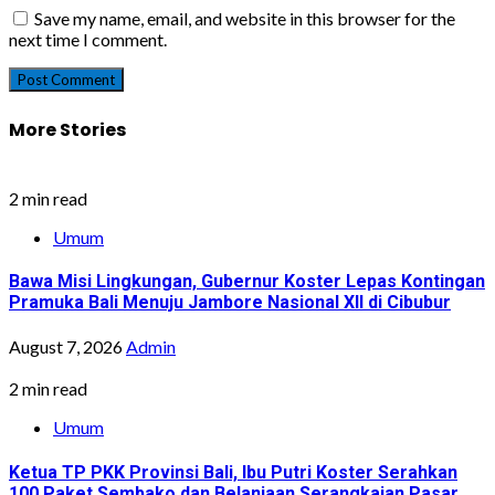
Save my name, email, and website in this browser for the
next time I comment.
More Stories
2 min read
Umum
Bawa Misi Lingkungan, Gubernur Koster Lepas Kontingan
Pramuka Bali Menuju Jambore Nasional XII di Cibubur
August 7, 2026
Admin
2 min read
Umum
Ketua TP PKK Provinsi Bali, Ibu Putri Koster Serahkan
100 Paket Sembako dan Belanjaan Serangkaian Pasar