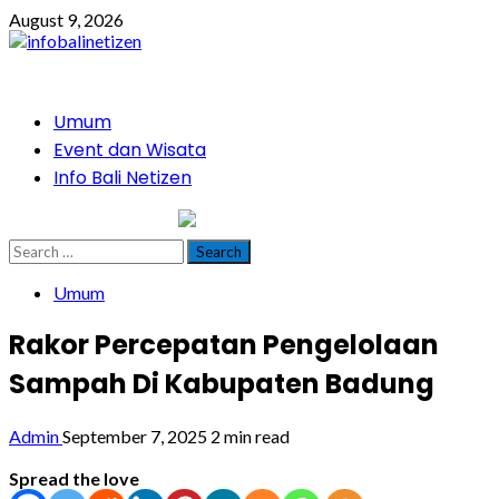
Skip
August 9, 2026
to
content
Primary
Umum
Menu
Event dan Wisata
Info Bali Netizen
infobalinetizen.com
Search
for:
Umum
Rakor Percepatan Pengelolaan
Sampah Di Kabupaten Badung
Admin
September 7, 2025
2 min read
Spread the love