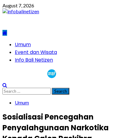
Skip
August 7, 2026
to
content
Primary
Umum
Menu
Event dan Wisata
Info Bali Netizen
infobalinetizen.com
Search
for:
Umum
Sosialisasi Pencegahan
Penyalahgunaan Narkotika