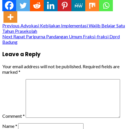
Continue
Previous
Advokasi Kebijakan Implementasi Wajib Belajar Satu
Tahun Prasekolah
Reading
Next
Rapat Paripurna Pandangan Umum Fraksi-fraksi Dprd
Badung
Leave a Reply
Your email address will not be published.
Required fields are
marked
*
Comment
*
Name
*