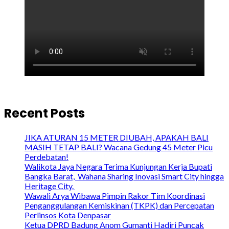
Recent Posts
JIKA ATURAN 15 METER DIUBAH, APAKAH BALI
MASIH TETAP BALI? Wacana Gedung 45 Meter Picu
Perdebatan!
Walikota Jaya Negara Terima Kunjungan Kerja Bupati
Bangka Barat, Wahana Sharing Inovasi Smart City hingga
Heritage City.
Wawali Arya Wibawa Pimpin Rakor Tim Koordinasi
Penganggulangan Kemiskinan (TKPK) dan Percepatan
Perlinsos Kota Denpasar
Ketua DPRD Badung Anom Gumanti Hadiri Puncak