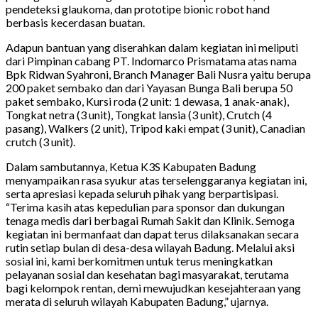
pendeteksi glaukoma, dan prototipe bionic robot hand
berbasis kecerdasan buatan.
Adapun bantuan yang diserahkan dalam kegiatan ini meliputi
dari Pimpinan cabang PT. Indomarco Prismatama atas nama
Bpk Ridwan Syahroni, Branch Manager Bali Nusra yaitu berupa
200 paket sembako dan dari Yayasan Bunga Bali berupa 50
paket sembako, Kursi roda (2 unit: 1 dewasa, 1 anak-anak),
Tongkat netra (3 unit), Tongkat lansia (3 unit), Crutch (4
pasang), Walkers (2 unit), Tripod kaki empat (3 unit), Canadian
crutch (3 unit).
Dalam sambutannya, Ketua K3S Kabupaten Badung
menyampaikan rasa syukur atas terselenggaranya kegiatan ini,
serta apresiasi kepada seluruh pihak yang berpartisipasi.
“Terima kasih atas kepedulian para sponsor dan dukungan
tenaga medis dari berbagai Rumah Sakit dan Klinik. Semoga
kegiatan ini bermanfaat dan dapat terus dilaksanakan secara
rutin setiap bulan di desa-desa wilayah Badung. Melalui aksi
sosial ini, kami berkomitmen untuk terus meningkatkan
pelayanan sosial dan kesehatan bagi masyarakat, terutama
bagi kelompok rentan, demi mewujudkan kesejahteraan yang
merata di seluruh wilayah Kabupaten Badung,” ujarnya.