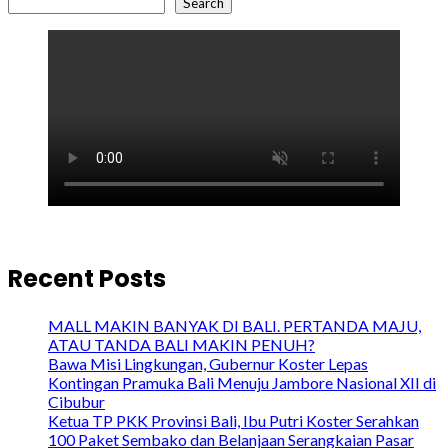
Search
Recent Posts
MALL MAKIN BANYAK DI BALI. PERTANDA MAJU,
ATAU TANDA BALI MAKIN PENUH?
Bawa Misi Lingkungan, Gubernur Koster Lepas
Kontingan Pramuka Bali Menuju Jambore Nasional XII di
Cibubur
Ketua TP PKK Provinsi Bali, Ibu Putri Koster Serahkan
100 Paket Sembako dan Belanjaan Serangkaian Pasar