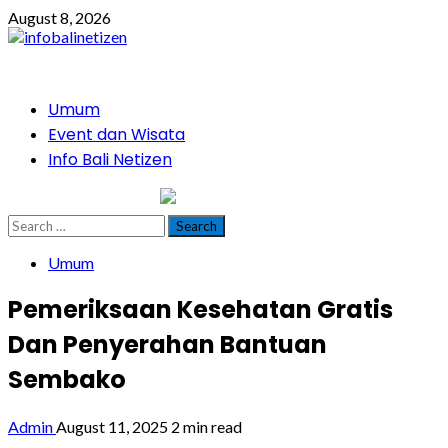
Skip
August 8, 2026
to
content
Primary
Umum
Menu
Event dan Wisata
Info Bali Netizen
infobalinetizen.com
Search
for:
Umum
Pemeriksaan Kesehatan Gratis
Dan Penyerahan Bantuan
Sembako
Admin
August 11, 2025
2 min read