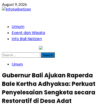
Skip
August 9, 2026
to
content
Primary
Umum
Menu
Event dan Wisata
Info Bali Netizen
infobalinetizen.com
Search
for:
Umum
Gubernur Bali Ajukan Raperda
Bale Kertha Adhyaksa: Perkuat
Penyelesaian Sengketa secara
Restoratif di Desa Adat