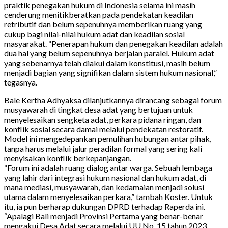
praktik penegakan hukum di Indonesia selama ini masih
cenderung menitikberatkan pada pendekatan keadilan
retributif dan belum sepenuhnya memberikan ruang yang
cukup bagi nilai-nilai hukum adat dan keadilan sosial
masyarakat. “Penerapan hukum dan penegakan keadilan adalah
dua hal yang belum sepenuhnya berjalan paralel. Hukum adat
yang sebenarnya telah diakui dalam konstitusi, masih belum
menjadi bagian yang signifikan dalam sistem hukum nasional,”
tegasnya.
Bale Kertha Adhyaksa dilanjutkannya dirancang sebagai forum
musyawarah di tingkat desa adat yang bertujuan untuk
menyelesaikan sengketa adat, perkara pidana ringan, dan
konflik sosial secara damai melalui pendekatan restoratif.
Model ini mengedepankan pemulihan hubungan antar pihak,
tanpa harus melalui jalur peradilan formal yang sering kali
menyisakan konflik berkepanjangan.
“Forum ini adalah ruang dialog antar warga. Sebuah lembaga
yang lahir dari integrasi hukum nasional dan hukum adat, di
mana mediasi, musyawarah, dan kedamaian menjadi solusi
utama dalam menyelesaikan perkara,” tambah Koster. Untuk
itu, ia pun berharap dukungan DPRD terhadap Raperda ini.
“Apalagi Bali menjadi Provinsi Pertama yang benar-benar
mengakui Desa Adat secara melalui UU No. 15 tahun 2023