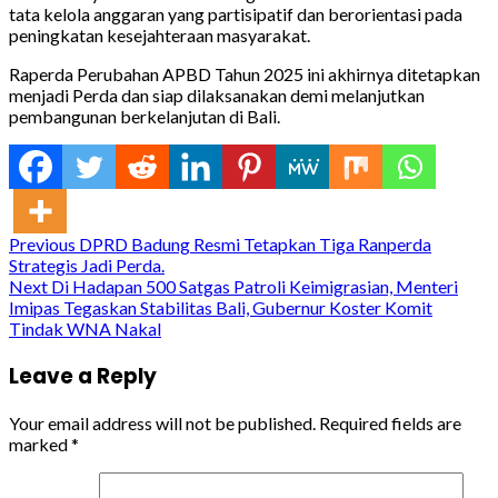
tata kelola anggaran yang partisipatif dan berorientasi pada
peningkatan kesejahteraan masyarakat.
Raperda Perubahan APBD Tahun 2025 ini akhirnya ditetapkan
menjadi Perda dan siap dilaksanakan demi melanjutkan
pembangunan berkelanjutan di Bali.
Continue
Previous
DPRD Badung Resmi Tetapkan Tiga Ranperda
Strategis Jadi Perda.
Reading
Next
Di Hadapan 500 Satgas Patroli Keimigrasian, Menteri
Imipas Tegaskan Stabilitas Bali, Gubernur Koster Komit
Tindak WNA Nakal
Leave a Reply
Your email address will not be published.
Required fields are
marked
*