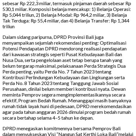
sebesar Rp 222,3 miliar, termasuk pinjaman daerah sebesar Rp
530,1 miliar. Komposisi belanja mencakup: 1) Belanja Operasi:
Rp 5,044 triliun, 2) Belanja Modal: Rp 964,2 miliar, 3) Belanja
Tak Terduga: Rp 55,4 miliar, dan 4) Belanja Transfer: Rp 1,344
triliun
Dalam sidang paripurna, DPRD Provinsi Bali juga
menyampaikan sejumlah rekomendasi penting: Optimalisasi
Potensi Pendapatan DPRD mendorong realisasi pendapatan
dari kawasan strategis seperti Pusat Kebudayaan Bali dan
Nusa Dua, serta pengelolaan aset tetap berupa tanah yang
belum tergarap maksimal, pelaksanaan Perda Strategis Dua
Perda penting, yaitu Perda No. 7 Tahun 2023 tentang
Kontribusi Perlindungan Kebudayaan dan Lingkungan serta
Perda No. 8 Tahun 2023 tentang Tanggung Jawab Sosial
Perusahaan, dinilai belum memberi kontribusi nyata. Dewan
meminta Pemprov segera mengimplementasikannya secara
efektif, Program Bedah Rumah. Menanggapi masih banyaknya
rumah tidak layak huni di pedesaan, DPRD merekomendasikan
agar pada tahun anggaran 2026 dimulai program bedah rumah
secara bertahap selama 4–5 tahun ke depan.
DPRD menegaskan komitmennya bersama Pemprov Bali
dalam menyukseskan Visi “Nangun Sat Kerthi Loka Bali”melalui