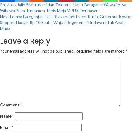
Continue
Previous
Jalin Silahturami dan Toleransi Umat Beragama Wawali Arya
Wibawa Buka Turnamen Tenis Meja MPUK Denpasar
Reading
Next
Lomba Baleganjur HUT RI akan Jadi Event Rutin, Gubernur Koster
Support Hadiah Rp 100 Juta, Wujud Regenerasi Budaya untuk Anak
Muda
Leave a Reply
Your email address will not be published.
Required fields are marked
*
Comment
*
Name
*
Email
*