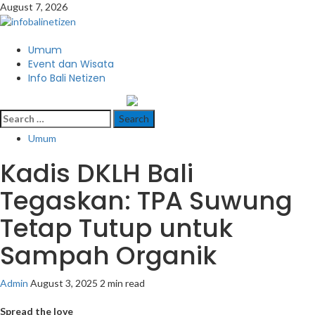
Skip
August 7, 2026
to
content
Primary
Umum
Menu
Event dan Wisata
Info Bali Netizen
infobalinetizen.com
Search
for:
Umum
Kadis DKLH Bali
Tegaskan: TPA Suwung
Tetap Tutup untuk
Sampah Organik
Admin
August 3, 2025
2 min read
Spread the love