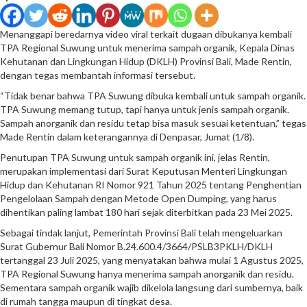
Menanggapi beredarnya video viral terkait dugaan dibukanya kembali
TPA Regional Suwung untuk menerima sampah organik, Kepala Dinas
Kehutanan dan Lingkungan Hidup (DKLH) Provinsi Bali, Made Rentin,
dengan tegas membantah informasi tersebut.
“Tidak benar bahwa TPA Suwung dibuka kembali untuk sampah organik.
TPA Suwung memang tutup, tapi hanya untuk jenis sampah organik.
Sampah anorganik dan residu tetap bisa masuk sesuai ketentuan,” tegas
Made Rentin dalam keterangannya di Denpasar, Jumat (1/8).
Penutupan TPA Suwung untuk sampah organik ini, jelas Rentin,
merupakan implementasi dari Surat Keputusan Menteri Lingkungan
Hidup dan Kehutanan RI Nomor 921 Tahun 2025 tentang Penghentian
Pengelolaan Sampah dengan Metode Open Dumping, yang harus
dihentikan paling lambat 180 hari sejak diterbitkan pada 23 Mei 2025.
Sebagai tindak lanjut, Pemerintah Provinsi Bali telah mengeluarkan
Surat Gubernur Bali Nomor B.24.600.4/3664/PSLB3PKLH/DKLH
tertanggal 23 Juli 2025, yang menyatakan bahwa mulai 1 Agustus 2025,
TPA Regional Suwung hanya menerima sampah anorganik dan residu.
Sementara sampah organik wajib dikelola langsung dari sumbernya, baik
di rumah tangga maupun di tingkat desa.