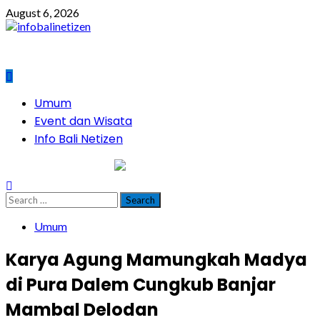
Skip
August 6, 2026
to
content
Primary
Umum
Menu
Event dan Wisata
Info Bali Netizen
infobalinetizen.com
Search
for:
Umum
Karya Agung Mamungkah Madya
di Pura Dalem Cungkub Banjar
Mambal Delodan