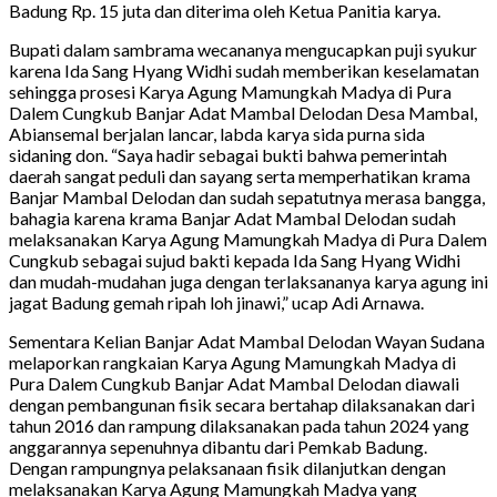
Badung Rp. 15 juta dan diterima oleh Ketua Panitia karya.
Bupati dalam sambrama wecananya mengucapkan puji syukur
karena Ida Sang Hyang Widhi sudah memberikan keselamatan
sehingga prosesi Karya Agung Mamungkah Madya di Pura
Dalem Cungkub Banjar Adat Mambal Delodan Desa Mambal,
Abiansemal berjalan lancar, labda karya sida purna sida
sidaning don. “Saya hadir sebagai bukti bahwa pemerintah
daerah sangat peduli dan sayang serta memperhatikan krama
Banjar Mambal Delodan dan sudah sepatutnya merasa bangga,
bahagia karena krama Banjar Adat Mambal Delodan sudah
melaksanakan Karya Agung Mamungkah Madya di Pura Dalem
Cungkub sebagai sujud bakti kepada Ida Sang Hyang Widhi
dan mudah-mudahan juga dengan terlaksananya karya agung ini
jagat Badung gemah ripah loh jinawi,” ucap Adi Arnawa.
Sementara Kelian Banjar Adat Mambal Delodan Wayan Sudana
melaporkan rangkaian Karya Agung Mamungkah Madya di
Pura Dalem Cungkub Banjar Adat Mambal Delodan diawali
dengan pembangunan fisik secara bertahap dilaksanakan dari
tahun 2016 dan rampung dilaksanakan pada tahun 2024 yang
anggarannya sepenuhnya dibantu dari Pemkab Badung.
Dengan rampungnya pelaksanaan fisik dilanjutkan dengan
melaksanakan Karya Agung Mamungkah Madya yang