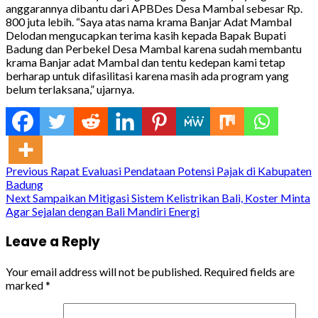
anggarannya dibantu dari APBDes Desa Mambal sebesar Rp.
800 juta lebih. “Saya atas nama krama Banjar Adat Mambal
Delodan mengucapkan terima kasih kepada Bapak Bupati
Badung dan Perbekel Desa Mambal karena sudah membantu
krama Banjar adat Mambal dan tentu kedepan kami tetap
berharap untuk difasilitasi karena masih ada program yang
belum terlaksana,” ujarnya.
Continue
Previous
Rapat Evaluasi Pendataan Potensi Pajak di Kabupaten
Badung
Reading
Next
Sampaikan Mitigasi Sistem Kelistrikan Bali, Koster Minta
Agar Sejalan dengan Bali Mandiri Energi
Leave a Reply
Your email address will not be published.
Required fields are
marked
*