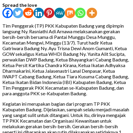
Spread the love
Tim Penggerak (TP) PKK Kabupaten Badung yang dipimpin
langsung Ny. Rasniathi Adi Arnawa melaksanakan gerakan
bersih-bersih bersama di Pantai Munggu Desa Munggu,
Kecamatan Mengwi, Minggu (13/7). Turut hadir Ketua
Gatriwara Badung Ny. Ayu Trisna Dewi Anom Gumanti, Ketua
GOW sekaligus Ketua WHDI Badung Ny. Yunita Alit Sucipta,
perwakilan DWP Badung, Ketua Bhayangkari Cabang Badung,
Ketua Persit Kartika Chandra Kirana, Ketua Ikatan Adhyaksa
Dharmakarini, Ketua Jalasenastri Lanal Denpasar, Ketua
IWAPT Cabang Badung, Ketua Tiara Kusuma Cabang Badung,
Ketua Ikatan Bidan Indonesia (IBI) Kabupaten Badung, Ketua
Tim Penggerak PKK Kecamatan se-Kabupaten Badung, dan
para anggota PKK se-Kabupaten Badung.
Kegiatan ini merupakan bagian dari program TP PKK
Kabupaten Badung. Dijelaskan, sampah selalu menjadi masalah
yang sangat sulit untuk ditangani. Untuk itu, dirinya mengajak
TP PKK Kecamatan dan Organisasi Kewanitaan untuk
melakukan gerakan bersih-bersih. Gerakan bersih-bersih
seperti ini diharapkan akan rutin dilaksanakan setidaknya 1