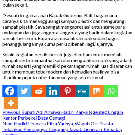
bulan sekali.
“Sesuai dengan arahan Bapak Gubernur Bali, bagaimana
caranya kita menanggulangi sampah plastik dan mengurangi
sampah plastik. Saya sangat mengapresiasi antusiasme para
undangan dan juga anggota-anggota yang hadir dalam kegiatan
bersih-bersih ini. Rata-rata masalah sampah sudah bagus
penanggulangannya cuma perlu dibenahi lagi,” ujarnya.
Selain kegiatan bersih-bersih, juga diimbau untuk memilah
sampah serta memanfaatkan dan mengolah sampah yang ada di
rumah seperti yang memiliki pekarangan rumah luas disarankan
untuk membuat teba modern dan kemudian hasilnya bisa
dijadikan pupuk untuk tanaman yang ada di rumah.
Continue
Previous
Bupati Adi Arnawa Hadiri Karya Ngenteg Linggih
Kantor Perbekel Desa Cemagi
Reading
Next
Hadiri Upacara Pitra Yadnya, Wagub Giri Prasta
Tekankan Pentingnya Tanggung Jawab Generasi Terhadap
Leluhur