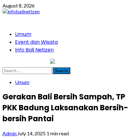
Skip
August 8, 2026
to
content
Primary
Umum
Menu
Event dan Wisata
Info Bali Netizen
infobalinetizen.com
Search
for:
Umum
Gerakan Bali Bersih Sampah, TP
PKK Badung Laksanakan Bersih-
bersih Pantai
Admin
July 14, 2025
1 min read