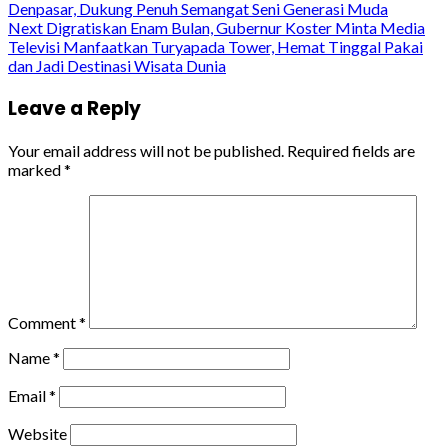
Denpasar, Dukung Penuh Semangat Seni Generasi Muda
Reading
Next
Digratiskan Enam Bulan, Gubernur Koster Minta Media
Televisi Manfaatkan Turyapada Tower, Hemat Tinggal Pakai
dan Jadi Destinasi Wisata Dunia
Leave a Reply
Your email address will not be published.
Required fields are
marked
*
Comment
*
Name
*
Email
*
Website