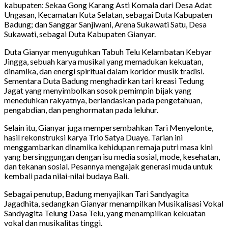
kabupaten: Sekaa Gong Karang Asti Komala dari Desa Adat
Ungasan, Kecamatan Kuta Selatan, sebagai Duta Kabupaten
Badung; dan Sanggar Sanjiwani, Arena Sukawati Satu, Desa
Sukawati, sebagai Duta Kabupaten Gianyar.
Duta Gianyar menyuguhkan Tabuh Telu Kelambatan Kebyar
Jingga, sebuah karya musikal yang memadukan kekuatan,
dinamika, dan energi spiritual dalam koridor musik tradisi.
Sementara Duta Badung menghadirkan tari kreasi Tedung
Jagat yang menyimbolkan sosok pemimpin bijak yang
meneduhkan rakyatnya, berlandaskan pada pengetahuan,
pengabdian, dan penghormatan pada leluhur.
Selain itu, Gianyar juga mempersembahkan Tari Menyelonte,
hasil rekonstruksi karya Trio Satya Duaye. Tarian ini
menggambarkan dinamika kehidupan remaja putri masa kini
yang bersinggungan dengan isu media sosial, mode, kesehatan,
dan tekanan sosial. Pesannya mengajak generasi muda untuk
kembali pada nilai-nilai budaya Bali.
Sebagai penutup, Badung menyajikan Tari Sandyagita
Jagadhita, sedangkan Gianyar menampilkan Musikalisasi Vokal
Sandyagita Telung Dasa Telu, yang menampilkan kekuatan
vokal dan musikalitas tinggi.