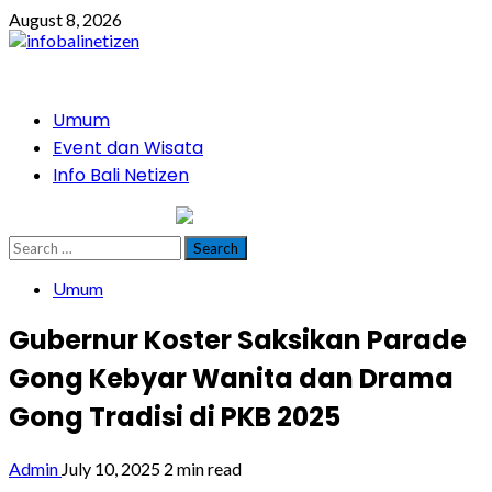
Skip
August 8, 2026
to
content
Primary
Umum
Menu
Event dan Wisata
Info Bali Netizen
infobalinetizen.com
Search
for:
Umum
Gubernur Koster Saksikan Parade
Gong Kebyar Wanita dan Drama
Gong Tradisi di PKB 2025
Admin
July 10, 2025
2 min read