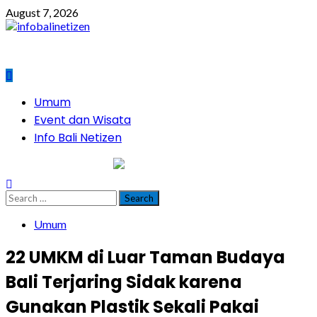
Skip
August 7, 2026
to
content
Primary
Umum
Menu
Event dan Wisata
Info Bali Netizen
infobalinetizen.com
Search
for:
Umum
22 UMKM di Luar Taman Budaya
Bali Terjaring Sidak karena
Gunakan Plastik Sekali Pakai