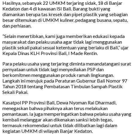
Hasilnya, sebanyak 22 UMKM terjaring sidak, 18 di Banjar
Kedaton dan 4 di kawasan ISI Bali. Barang bukti yang
diamankan berupa tas kresek dan pipet plastik yang sebagian
besar ditemukan di UMKM kuliner, pedagang busana, sepatu,
dan perhiasan.
“Selain menertibkan, kami juga memberikan edukasi kepada
masyarakat dan pelaku usaha agar tidak lagi menggunakan
plastik sekali pakai sesuai ketentuan yang berlaku di Bali,” ujar
Kepala Dinas KLH Provinsi Bali, I Made Rentin.
Para pelaku usaha yang terjaring diminta menandatangani surat
pernyataan untuk tidak lagi menyediakan PSP dan
berkomitmen menggunakan produk ramah lingkungan.
Langkah ini merujuk pada Peraturan Gubernur Bali Nomor 97
Tahun 2018 tentang Pembatasan Timbulan Sampah Plastik
Sekali Pakai.
Kasatpol PP Provinsi Bali, Dewa Nyoman Rai Dharmadi,
menegaskan bahwa pihaknya akan terus melakukan
pemantauan. Ia juga memperingatkan bahwa pelaku usaha yang
kembali melanggar akan dikenakan sanksi lebih tegas,
termasuk rekomendasi untuk tidak dilibatkan lagi dalam
kegiatan UMKM di wilayah Banjar Kedaton.