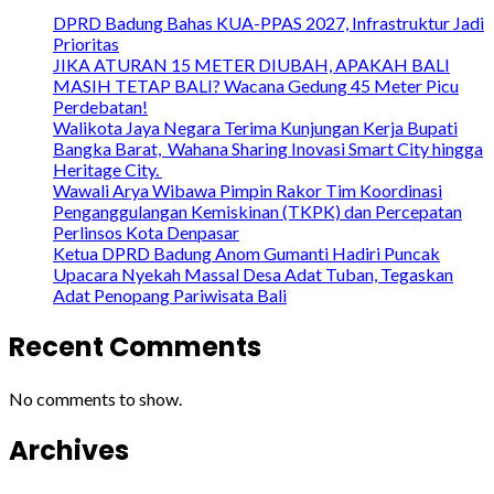
DPRD Badung Bahas KUA-PPAS 2027, Infrastruktur Jadi
Prioritas
JIKA ATURAN 15 METER DIUBAH, APAKAH BALI
MASIH TETAP BALI? Wacana Gedung 45 Meter Picu
Perdebatan!
Walikota Jaya Negara Terima Kunjungan Kerja Bupati
Bangka Barat, Wahana Sharing Inovasi Smart City hingga
Heritage City.
Wawali Arya Wibawa Pimpin Rakor Tim Koordinasi
Penganggulangan Kemiskinan (TKPK) dan Percepatan
Perlinsos Kota Denpasar
Ketua DPRD Badung Anom Gumanti Hadiri Puncak
Upacara Nyekah Massal Desa Adat Tuban, Tegaskan
Adat Penopang Pariwisata Bali
Recent Comments
No comments to show.
Archives