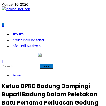
Skip
August 10, 2026
to
content
Primary
Umum
Menu
Event dan Wisata
Info Bali Netizen
infobalinetizen.com
Search
for:
Umum
Ketua DPRD Badung Dampingi
Bupati Badung Dalam Peletakan
Batu Pertama Perluasan Gedung