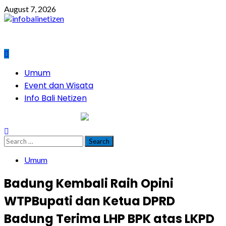
Skip
August 7, 2026
to
content
Primary
Umum
Menu
Event dan Wisata
Info Bali Netizen
infobalinetizen.com
Search
for:
Umum
Badung Kembali Raih Opini
WTPBupati dan Ketua DPRD
Badung Terima LHP BPK atas LKPD