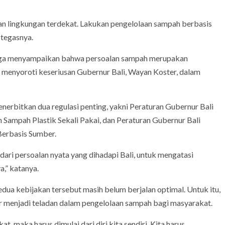
i dan lingkungan terdekat. Lakukan pengelolaan sampah berbasis
 tegasnya.
 juga menyampaikan bahwa persoalan sampah merupakan
a menyoroti keseriusan Gubernur Bali, Wayan Koster, dalam
erbitkan dua regulasi penting, yakni Peraturan Gubernur Bali
ampah Plastik Sekali Pakai, dan Peraturan Gubernur Bali
erbasis Sumber.
ari persoalan nyata yang dihadapi Bali, untuk mengatasi
,” katanya.
ua kebijakan tersebut masih belum berjalan optimal. Untuk itu,
r menjadi teladan dalam pengelolaan sampah bagi masyarakat.
t, maka harus dimulai dari diri kita sendiri. Kita harus