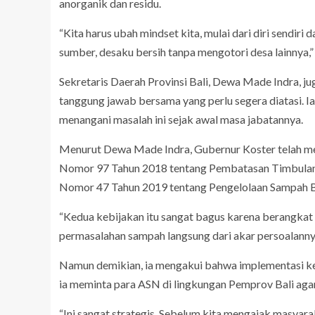
anorganik dan residu.
“Kita harus ubah mindset kita, mulai dari diri sendir
sumber, desaku bersih tanpa mengotori desa lainnya,”
Sekretaris Daerah Provinsi Bali, Dewa Made Indra,
tanggung jawab bersama yang perlu segera diatasi. I
menangani masalah ini sejak awal masa jabatannya.
Menurut Dewa Made Indra, Gubernur Koster telah men
Nomor 97 Tahun 2018 tentang Pembatasan Timbulan S
Nomor 47 Tahun 2019 tentang Pengelolaan Sampah B
“Kedua kebijakan itu sangat bagus karena berangkat d
permasalahan sampah langsung dari akar persoalannya
Namun demikian, ia mengakui bahwa implementasi ked
ia meminta para ASN di lingkungan Pemprov Bali aga
“Ini sangat strategis. Sebelum kita mengajak masyaraka