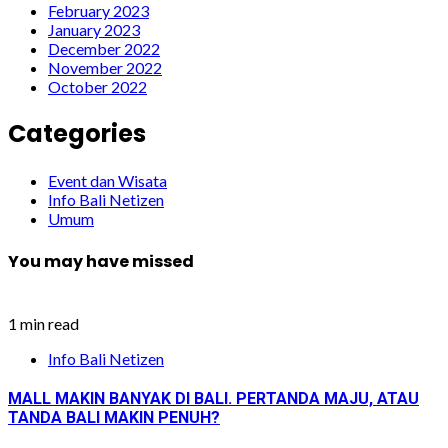
February 2023
January 2023
December 2022
November 2022
October 2022
Categories
Event dan Wisata
Info Bali Netizen
Umum
You may have missed
1 min read
Info Bali Netizen
MALL MAKIN BANYAK DI BALI. PERTANDA MAJU, ATAU
TANDA BALI MAKIN PENUH?