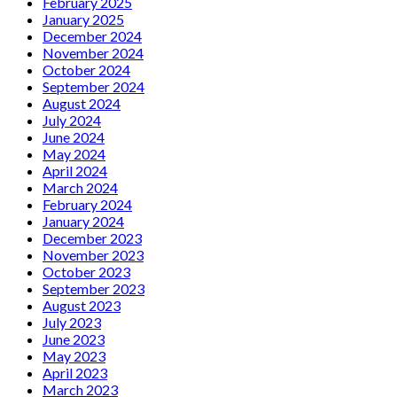
February 2025
January 2025
December 2024
November 2024
October 2024
September 2024
August 2024
July 2024
June 2024
May 2024
April 2024
March 2024
February 2024
January 2024
December 2023
November 2023
October 2023
September 2023
August 2023
July 2023
June 2023
May 2023
April 2023
March 2023