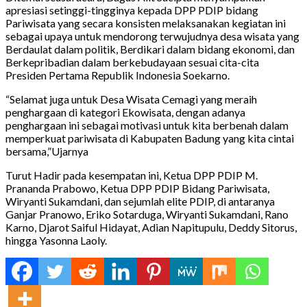
apresiasi setinggi-tingginya kepada DPP PDIP bidang
Pariwisata yang secara konsisten melaksanakan kegiatan ini
sebagai upaya untuk mendorong terwujudnya desa wisata yang
Berdaulat dalam politik, Berdikari dalam bidang ekonomi, dan
Berkepribadian dalam berkebudayaan sesuai cita-cita
Presiden Pertama Republik Indonesia Soekarno.
“Selamat juga untuk Desa Wisata Cemagi yang meraih
penghargaan di kategori Ekowisata, dengan adanya
penghargaan ini sebagai motivasi untuk kita berbenah dalam
memperkuat pariwisata di Kabupaten Badung yang kita cintai
bersama,”Ujarnya
Turut Hadir pada kesempatan ini, Ketua DPP PDIP M.
Prananda Prabowo, Ketua DPP PDIP Bidang Pariwisata,
Wiryanti Sukamdani, dan sejumlah elite PDIP, di antaranya
Ganjar Pranowo, Eriko Sotarduga, Wiryanti Sukamdani, Rano
Karno, Djarot Saiful Hidayat, Adian Napitupulu, Deddy Sitorus,
hingga Yasonna Laoly.