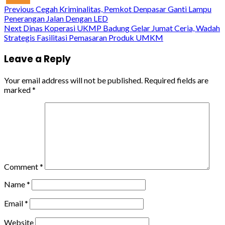
Continue
Previous
Cegah Kriminalitas, Pemkot Denpasar Ganti Lampu
Penerangan Jalan Dengan LED
Reading
Next
Dinas Koperasi UKMP Badung Gelar Jumat Ceria, Wadah
Strategis Fasilitasi Pemasaran Produk UMKM
Leave a Reply
Your email address will not be published.
Required fields are
marked
*
Comment
*
Name
*
Email
*
Website