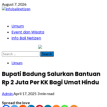
Skip
August 7, 2026
to
content
Primary
Umum
Menu
Event dan Wisata
Info Bali Netizen
infobalinetizen.com
Search
for:
Umum
Bupati Badung Salurkan Bantuan
Rp 2 Juta Per KK Bagi Umat Hindu
Admin
April 17, 2025
3 min read
Spread the love