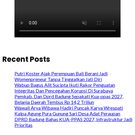
Recent Posts
Putri Koster Ajak Perempuan Bali Berani Jadi
Womenpreneur Tanpa Tinggalkan Jati Diri
Wabup Bagus Alit Sucipta Ikuti Rakor Penguatan
Integritas Dan Pencegahan Korupsi Di Surabaya
Pemkab. Dan Dprd Badung Sepakati Kua-ppas 2027,
Belanja Daerah Tembus Rp 14,2 Triliun
Wawali Arya Wibawa Hadiri Puncak Karya Wrespati
Kalpa Agung Pura Gunung Sari Desa Adat Peraupan
DPRD Badung Bahas KUA-PPAS 2027, Infrastruktur Jadi
Prioritas