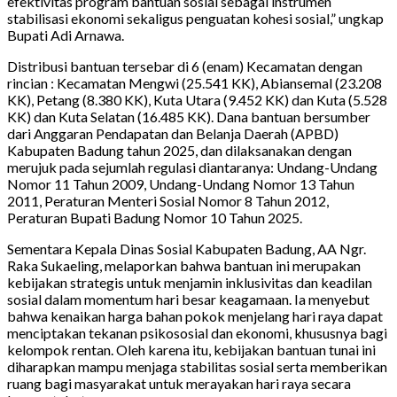
efektivitas program bantuan sosial sebagai instrumen
stabilisasi ekonomi sekaligus penguatan kohesi sosial,” ungkap
Bupati Adi Arnawa.
Distribusi bantuan tersebar di 6 (enam) Kecamatan dengan
rincian : Kecamatan Mengwi (25.541 KK), Abiansemal (23.208
KK), Petang (8.380 KK), Kuta Utara (9.452 KK) dan Kuta (5.528
KK) dan Kuta Selatan (16.485 KK). Dana bantuan bersumber
dari Anggaran Pendapatan dan Belanja Daerah (APBD)
Kabupaten Badung tahun 2025, dan dilaksanakan dengan
merujuk pada sejumlah regulasi diantaranya: Undang-Undang
Nomor 11 Tahun 2009, Undang-Undang Nomor 13 Tahun
2011, Peraturan Menteri Sosial Nomor 8 Tahun 2012,
Peraturan Bupati Badung Nomor 10 Tahun 2025.
Sementara Kepala Dinas Sosial Kabupaten Badung, AA Ngr.
Raka Sukaeling, melaporkan bahwa bantuan ini merupakan
kebijakan strategis untuk menjamin inklusivitas dan keadilan
sosial dalam momentum hari besar keagamaan. Ia menyebut
bahwa kenaikan harga bahan pokok menjelang hari raya dapat
menciptakan tekanan psikososial dan ekonomi, khususnya bagi
kelompok rentan. Oleh karena itu, kebijakan bantuan tunai ini
diharapkan mampu menjaga stabilitas sosial serta memberikan
ruang bagi masyarakat untuk merayakan hari raya secara