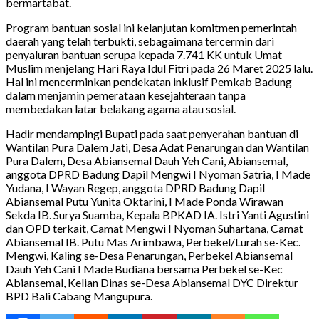
bermartabat.
Program bantuan sosial ini kelanjutan komitmen pemerintah
daerah yang telah terbukti, sebagaimana tercermin dari
penyaluran bantuan serupa kepada 7.741 KK untuk Umat
Muslim menjelang Hari Raya Idul Fitri pada 26 Maret 2025 lalu.
Hal ini mencerminkan pendekatan inklusif Pemkab Badung
dalam menjamin pemerataan kesejahteraan tanpa
membedakan latar belakang agama atau sosial.
Hadir mendampingi Bupati pada saat penyerahan bantuan di
Wantilan Pura Dalem Jati, Desa Adat Penarungan dan Wantilan
Pura Dalem, Desa Abiansemal Dauh Yeh Cani, Abiansemal,
anggota DPRD Badung Dapil Mengwi I Nyoman Satria, I Made
Yudana, I Wayan Regep, anggota DPRD Badung Dapil
Abiansemal Putu Yunita Oktarini, I Made Ponda Wirawan
Sekda IB. Surya Suamba, Kepala BPKAD IA. Istri Yanti Agustini
dan OPD terkait, Camat Mengwi I Nyoman Suhartana, Camat
Abiansemal IB. Putu Mas Arimbawa, Perbekel/Lurah se-Kec.
Mengwi, Kaling se-Desa Penarungan, Perbekel Abiansemal
Dauh Yeh Cani I Made Budiana bersama Perbekel se-Kec
Abiansemal, Kelian Dinas se-Desa Abiansemal DYC Direktur
BPD Bali Cabang Mangupura.