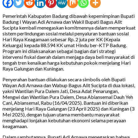
Pemerintah Kabupaten Badung dibawah kepemimpinan Bupati
Badung I Wayan Adi Arnawa dan Wakil Bupati Bagus Alit
Sucipta kembali menegaskan komitmennya dalam memperkuat
sistem perlindungan sosial melalui penyaluran bantuan sosial
Hari Raya Keagamaan sebesar Rp. 2 juta per KK (Kepala
Keluarga) kepada 88.594 KK umat Hindu ber-KTP Badung.
Program ini dilaksanakan sebagai bagian dari strategi
intervensi fiskal daerah dalam menjaga daya beli masyarakat di
tengah tren kenaikan harga kebutuhan pokok menjelang Hari
Raya Galungan dan Kuningan.
Penyerahan bantuan dilakukan secara simbolis oleh Bupati
Wayan Adi Arnawa dan Wabup Bagus Alit Sucipta di dua lokasi,
yakni Wantilan Pura Dalem Jati, Desa Adat Penarungan,
Mengwi dan Wantilan Pura Dalem, Desa Abiansemal Dauh Yeh
Cani, Abiansemal, Rabu (16/04/2025). Bantuan ini diberikan
menjelang Hari Raya Galungan (23 April 2025) dan Kuningan (3
Mei 2025), dengan tujuan utama membantu masyarakat
menghadapi lonjakan kebutuhan ekonomi selama perayaan
keagamaan.
Dalam sambutannya, Bupati Adi Arnawa menegaskan bahwa