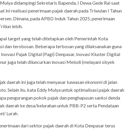
Mulya didampingi Sekretaris Bapenda, I Dewa Gede Rai saat
at ini realisasi penerimaan pajak daerah pada Triwulan I Tahun
2 persen. Dimana, pada APBD Induk Tahun 2025, penerimaan
riliun lebih.
ai target yang telah ditetapkan oleh Pemerintah Kota
asi dan terobosan. Beberapa terbosan yang dilaksanakan guna
novasi Pajak Digital (Pagi) Denpasar, Inovasi Kluster Digital
anur juga telah diluncurkan inovasi Melodi (melayani obyek
ak daerah ini juga telah menyasar kawasan ekonomi di jalan
o. Selain itu, kata Eddy Mulya untuk optimalisasi pajak daerah
erupa pengurangan pokok pajak dan penghapusan sanksi denda
jak daerah ke desa/kelurahan untuk PBB-P2 serta Pendataan
el/ Lurah.
enerimaan dari sektor pajak daerah di Kota Denpasar terus