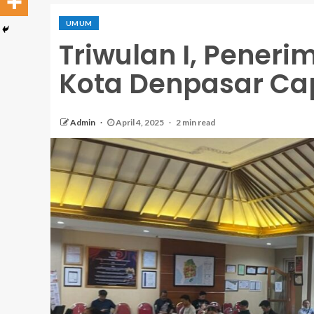
UMUM
Triwulan I, Pener
Kota Denpasar Capa
Admin
April 4, 2025
2 min read