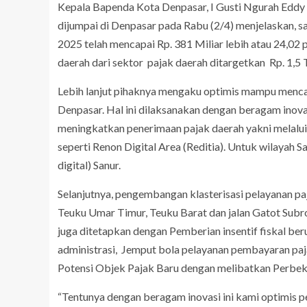
Kepala Bapenda Kota Denpasar, I Gusti Ngurah Eddy 
dijumpai di Denpasar pada Rabu (2/4) menjelaskan, sa
2025 telah mencapai Rp. 381 Miliar lebih atau 24,0
daerah dari sektor pajak daerah ditargetkan Rp. 1,5 T
Lebih lanjut pihaknya mengaku optimis mampu mencap
Denpasar. Hal ini dilaksanakan dengan beragam inov
meningkatkan penerimaan pajak daerah yakni melalui I
seperti Renon Digital Area (Reditia). Untuk wilayah S
digital) Sanur.
Selanjutnya, pengembangan klasterisasi pelayanan paj
Teuku Umar Timur, Teuku Barat dan jalan Gatot Subrot
juga ditetapkan dengan Pemberian insentif fiskal b
administrasi, Jemput bola pelayanan pembayaran pa
Potensi Objek Pajak Baru dengan melibatkan Perbek
“Tentunya dengan beragam inovasi ini kami optimis p