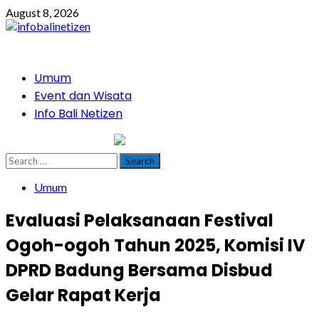
Skip
August 8, 2026
to
content
Primary
Umum
Menu
Event dan Wisata
Info Bali Netizen
infobalinetizen.com
Search
for:
Umum
Evaluasi Pelaksanaan Festival
Ogoh-ogoh Tahun 2025, Komisi IV
DPRD Badung Bersama Disbud
Gelar Rapat Kerja