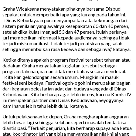
Graha Wicaksana menyatakan pihaknya bersama Disbud
sepakat untuk memperbaiki apa yang kurang pada tahun ini.
’’Dinas Kebudayaan pun menyampaikan ada kekurangan dari
sistem penilaian yang awalnya kesepakatan 60 dan 40 persen,
setelah dikalkulasi menjadi 53 dan 47 persen. Itulah perlunya
juri memberikan informasi kepada audiensnya, sehingga tidak
terjadi miskomunikasi. Tidak terjadi penafsiran yang salah
sehingga menimbulkan rasa kecewa dan sebagainya,’’ katanya.
Ketika ditanya apakah program festival tersebut tahunan atau
dadakan, Graha menyatakan kegiatan tersebut sebagai
program tahunan, namun tidak membahas secara mendetail.
’’Kita kan gelondongan secara umum. Mungkin ini masuk
festival seni budaya. Festival ogoh-ogoh ini merupakan bagian
dari kegiatan pelestarian adat dan budaya yang ada di Dinas
Kebudayaan. Kita berharap agar lebin intens, karena Komisi IV
ini merupakan partner dari Dinas Kebudayaan, Seyogyanya
kami harus lebih tahu lebih dulu,’’ katanya.
Untuk pelaksanaan ke depan, Graha mengharapkan anggaran
lebih besar lagi sehingga keluhan seperti masalah tenda bisa
diantisipasi. ’’Terkait penjurian, kita berharap supaya ada ketua
atau koordinator juri yang bisa menyampaikan nilai-nilai yang