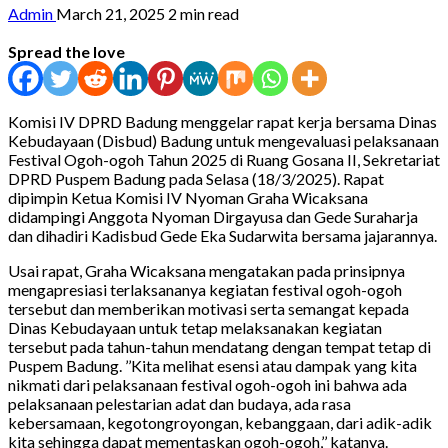
Admin
March 21, 2025
2 min read
Spread the love
Komisi IV DPRD Badung menggelar rapat kerja bersama Dinas
Kebudayaan (Disbud) Badung untuk mengevaluasi pelaksanaan
Festival Ogoh-ogoh Tahun 2025 di Ruang Gosana II, Sekretariat
DPRD Puspem Badung pada Selasa (18/3/2025). Rapat
dipimpin Ketua Komisi IV Nyoman Graha Wicaksana
didampingi Anggota Nyoman Dirgayusa dan Gede Suraharja
dan dihadiri Kadisbud Gede Eka Sudarwita bersama jajarannya.
Usai rapat, Graha Wicaksana mengatakan pada prinsipnya
mengapresiasi terlaksananya kegiatan festival ogoh-ogoh
tersebut dan memberikan motivasi serta semangat kepada
Dinas Kebudayaan untuk tetap melaksanakan kegiatan
tersebut pada tahun-tahun mendatang dengan tempat tetap di
Puspem Badung. ’’Kita melihat esensi atau dampak yang kita
nikmati dari pelaksanaan festival ogoh-ogoh ini bahwa ada
pelaksanaan pelestarian adat dan budaya, ada rasa
kebersamaan, kegotongroyongan, kebanggaan, dari adik-adik
kita sehingga dapat mementaskan ogoh-ogoh,’’ katanya.