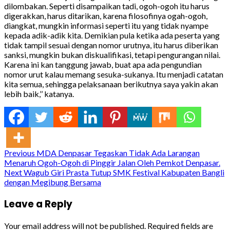
dilombakan. Seperti disampaikan tadi, ogoh-ogoh itu harus
digerakkan, harus ditarikan, karena filosofinya ogah-ogoh,
diangkat, mungkin informasi seperti itu yang tidak nyampe
kepada adik-adik kita. Demikian pula ketika ada peserta yang
tidak tampil sesuai dengan nomor urutnya, itu harus diberikan
sanksi, mungkin bukan diskualifikasi, tetapi pengurangan nilai.
Karena ini kan tanggung jawab, buat apa ada pengundian
nomor urut kalau memang sesuka-sukanya. Itu menjadi catatan
kita semua, sehingga pelaksanaan berikutnya saya yakin akan
lebih baik,’’ katanya.
Continue
Previous
MDA Denpasar Tegaskan Tidak Ada Larangan
Menaruh Ogoh-Ogoh di Pinggir Jalan Oleh Pemkot Denpasar.
Reading
Next
Wagub Giri Prasta Tutup SMK Festival Kabupaten Bangli
dengan Megibung Bersama
Leave a Reply
Your email address will not be published.
Required fields are