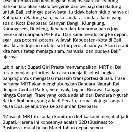
kesejahteraan dan kebahagiaan bagi masyarakat Badung.
Bahkan kita akan selalu bergerak dan berbagi dari Badung
untuk Bali, sehingga pariwisata itu tidak boleh hidup hanya di
Kabupaten Badung saja, maka saudara-saudara kami yang
ada di Kota Denpasar, Gianyar, Bangli, Klungkung,
Karangasem, Buleleng, Tabanan dan Jembrana harus juga
menikmati daripada PHR itu. Dan kami mendorong ke depan,
agar juga potensi-potensi wilayah Kabupaten/Kota di Bali
bisa kita hidupkan melalui sektor perusahaannya. Akan tetapi
kita harus tetap menjaga alam, manusia, dan budaya Bali,”
ujarnya.
Lebih lanjut Bupati Giri Prasta menyampaikan, MRT di Bali
tetap menjadi prioritas dan akan menjadi solusi jangka
panjang untuk mengatasi masalah transportasi di Bali. Trase
pertama MRT akan menghubungkan Bandara Ngurah Rai
dengan Central Parkir, Seminyak, Legian, Berawa, Canggu,
hingga Cemagi. Trase yang kedua adalah dari Bandara Ngurah
Rai ke Jimbaran, yang ada di Pecatu, termasuk juga sampai
Nusa Dua, selanjutnya ke Sanur dan Denpasar.
“Masalah MRT itu sudah komitmen ketika kami menjabat jadi
Bupati. Karena ini konsepnya adalah B2B (Business to
Business), mulai bulan Maret tahun depan semua