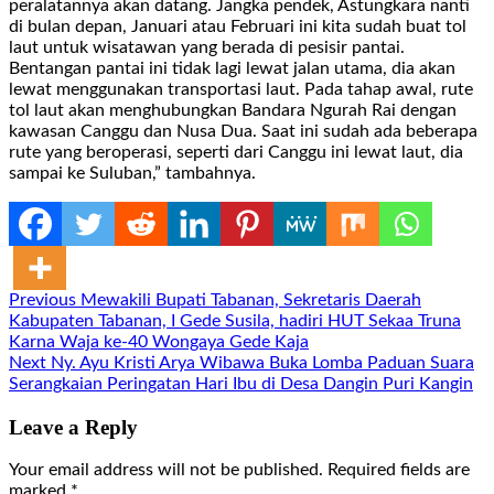
peralatannya akan datang. Jangka pendek, Astungkara nanti
di bulan depan, Januari atau Februari ini kita sudah buat tol
laut untuk wisatawan yang berada di pesisir pantai.
Bentangan pantai ini tidak lagi lewat jalan utama, dia akan
lewat menggunakan transportasi laut. Pada tahap awal, rute
tol laut akan menghubungkan Bandara Ngurah Rai dengan
kawasan Canggu dan Nusa Dua. Saat ini sudah ada beberapa
rute yang beroperasi, seperti dari Canggu ini lewat laut, dia
sampai ke Suluban,” tambahnya.
Continue
Previous
Mewakili Bupati Tabanan, Sekretaris Daerah
Kabupaten Tabanan, I Gede Susila, hadiri HUT Sekaa Truna
Reading
Karna Waja ke-40 Wongaya Gede Kaja
Next
Ny. Ayu Kristi Arya Wibawa Buka Lomba Paduan Suara
Serangkaian Peringatan Hari Ibu di Desa Dangin Puri Kangin
Leave a Reply
Your email address will not be published.
Required fields are
marked
*