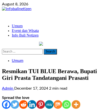
Skip
August 8, 2026
to
content
Primary
Umum
Menu
Event dan Wisata
Info Bali Netizen
infobalinetizen.com
Search
for:
Umum
Resmikan TUI BLUE Berawa, Bupati
Giri Prasta Tandatangani Prasasti
Admin
December 17, 2024
2 min read
Spread the love