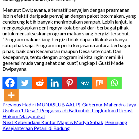
Menurut Dwipayana, alternatif penyajian dengan prasmanan
lebih efektif daripada penyajian dengan paket box makan, yang
cenderung lebih banyak menimbulkan sampah. Lebih lanjut, Ia
mengungkapkan pentingnya kolaborasi dari berbagai pihak
untuk mensukseskan program makan siang bergizi tersebut.
“Program makan siang bergizi tidak dapat dilakukan hanya
satu pihak saja. Program ini perlu kerjasama antara berbagai
pihak, baik dari Kecamatan maupun Desa setempat. Dan
kedepannya, tentu dengan program ini kita ingin memiliki
generasi muda yang sehat dan kuat”, ungkap I Gusti Made
Dwipayana.
Continue
Previous
Hadiri MUNASLUB AAI, Pj. Gubernur Mahendra Jaya
Usulkan 1 Desa 1 Pengacara di Bali untuk Tingkatkan Literasi
Reading
Hukum Masyarakat
Next
Keberadaan Kantor Majelis Madya Subak, Penunjang
Kesejahteraan Petani di Badung