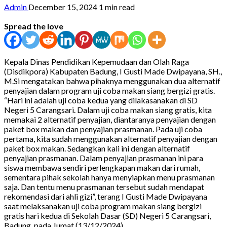
Admin
December 15, 2024
1 min read
Spread the love
Kepala Dinas Pendidikan Kepemudaan dan Olah Raga
(Disdikpora) Kabupaten Badung, I Gusti Made Dwipayana, SH.,
M.Si mengatakan bahwa pihaknya menggunakan dua alternatif
penyajian dalam program uji coba makan siang bergizi gratis.
“Hari ini adalah uji coba kedua yang dilakasanakan di SD
Negeri 5 Carangsari. Dalam uji coba makan siang gratis, kita
memakai 2 alternatif penyajian, diantaranya penyajian dengan
paket box makan dan penyajian prasmanan. Pada uji coba
pertama, kita sudah menggunakan alternatif penyajian dengan
paket box makan. Sedangkan kali ini dengan alternatif
penyajian prasmanan. Dalam penyajian prasmanan ini para
siswa membawa sendiri perlengkapan makan dari rumah,
sementara pihak sekolah hanya menyiapkan menu prasmanan
saja. Dan tentu menu prasmanan tersebut sudah mendapat
rekomendasi dari ahli gizi”, terang I Gusti Made Dwipayana
saat melaksanakan uji coba program makan siang bergizi
gratis hari kedua di Sekolah Dasar (SD) Negeri 5 Carangsari,
Badung, pada Jumat (13/12/2024).