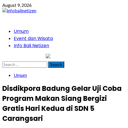
Skip
August 9, 2026
to
content
Primary
Umum
Menu
Event dan Wisata
Info Bali Netizen
infobalinetizen.com
Search
for:
Umum
Disdikpora Badung Gelar Uji Coba
Program Makan Siang Bergizi
Gratis Hari Kedua di SDN 5
Carangsari