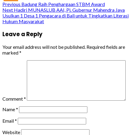
Continue
Previous
Badung Raih Penghargaan STBM Award
Next
Hadiri MUNASLUB AAI, Pj. Gubernur Mahendra Jaya
Reading
Usulkan 1 Desa 1 Pengacara di Bali untuk Tingkatkan Literasi
Hukum Masyarakat
Leave a Reply
Your email address will not be published.
Required fields are
marked
*
Comment
*
Name
*
Email
*
Website