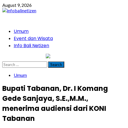
Skip
August 9, 2026
to
content
Primary
Umum
Menu
Event dan Wisata
Info Bali Netizen
infobalinetizen.com
Search
for:
Umum
Bupati Tabanan, Dr. I Komang
Gede Sanjaya, S.E.,M.M.,
menerima audiensi dari KONI
Tabanan