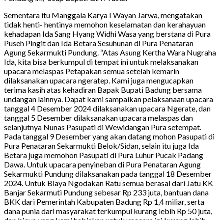
Sementara itu Manggala Karya I Wayan Jarwa, mengatakan
tidak henti- hentinya memohon keselamatan dan kerahayuan
kehadapan Ida Sang Hyang Widhi Wasa yang berstana di Pura
Puseh Pingit dan Ida Betara Sesuhunan di Pura Penataran
Agung Sekarmukti Pundung. “Atas Asung Kertha Wara Nugraha
Ida, kita bisa berkumpul di tempat ini untuk melaksanakan
upacara melaspas Petapakan semua setelah kemarin
dilaksanakan upacara ngeratep. Kami juga mengucapkan
terima kasih atas kehadiran Bapak Bupati Badung bersama
undangan lainnya. Dapat kami sampaikan pelaksanaan upacara
tanggal 4 Desember 2024 dilaksanakan upacara Ngerate, dan
tanggal 5 Desember dilaksanakan upacara melaspas dan
selanjutnya Nunas Pasupati di Wewidangan Pura setempat.
Pada tanggal 9 Desember yang akan datang mohon Pasupati di
Pura Penataran Sekarmukti Belok/Sidan, selain itu juga Ida
Betara juga memohon Pasupati di Pura Luhur Pucak Padang
Dawa. Untuk upacara penyineban di Pura Penataran Agung
Sekarmukti Pundung dilaksanakan pada tanggal 18 Desember
2024. Untuk Biaya Ngodakan Ratu semua berasal dari Jatu KK
Banjar Sekarmuti Pundung sebesar Rp 233 juta, bantuan dana
BKK dari Pemerintah Kabupaten Badung Rp 1,4 miliar, serta
dana punia dari masyarakat terkumpul kurang lebih Rp 50 juta,