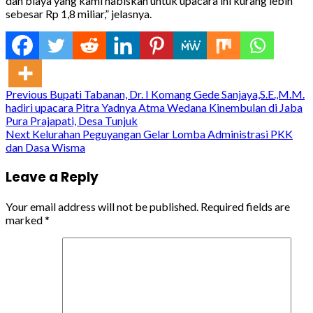
dan biaya yang kami habiskan untuk upacara ini kurang lebih
sebesar Rp 1,8 miliar,” jelasnya.
Continue
Previous
Bupati Tabanan, Dr. I Komang Gede Sanjaya,S.E.,M.M.
hadiri upacara Pitra Yadnya Atma Wedana Kinembulan di Jaba
Reading
Pura Prajapati, Desa Tunjuk
Next
Kelurahan Peguyangan Gelar Lomba Administrasi PKK
dan Dasa Wisma
Leave a Reply
Your email address will not be published.
Required fields are
marked
*