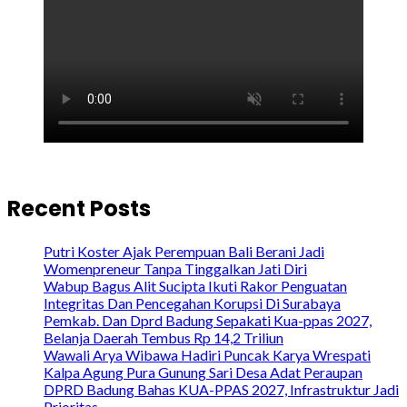
Recent Posts
Putri Koster Ajak Perempuan Bali Berani Jadi
Womenpreneur Tanpa Tinggalkan Jati Diri
Wabup Bagus Alit Sucipta Ikuti Rakor Penguatan
Integritas Dan Pencegahan Korupsi Di Surabaya
Pemkab. Dan Dprd Badung Sepakati Kua-ppas 2027,
Belanja Daerah Tembus Rp 14,2 Triliun
Wawali Arya Wibawa Hadiri Puncak Karya Wrespati
Kalpa Agung Pura Gunung Sari Desa Adat Peraupan
DPRD Badung Bahas KUA-PPAS 2027, Infrastruktur Jadi
Prioritas