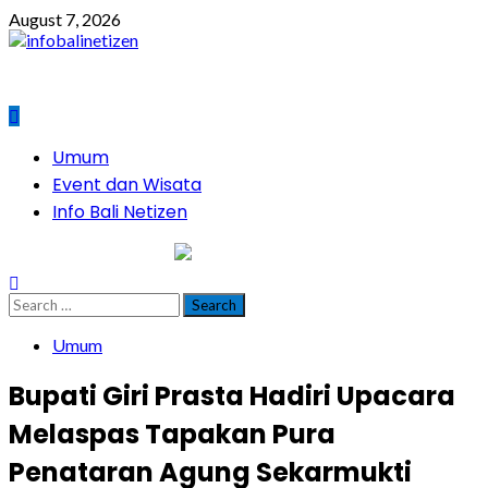
Skip
August 7, 2026
to
content
Primary
Umum
Menu
Event dan Wisata
Info Bali Netizen
infobalinetizen.com
Search
for:
Umum
Bupati Giri Prasta Hadiri Upacara
Melaspas Tapakan Pura
Penataran Agung Sekarmukti