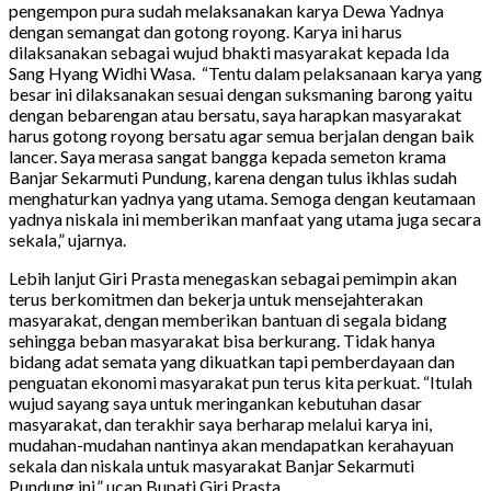
pengempon pura sudah melaksanakan karya Dewa Yadnya
dengan semangat dan gotong royong. Karya ini harus
dilaksanakan sebagai wujud bhakti masyarakat kepada Ida
Sang Hyang Widhi Wasa. “Tentu dalam pelaksanaan karya yang
besar ini dilaksanakan sesuai dengan suksmaning barong yaitu
dengan bebarengan atau bersatu, saya harapkan masyarakat
harus gotong royong bersatu agar semua berjalan dengan baik
lancer. Saya merasa sangat bangga kepada semeton krama
Banjar Sekarmuti Pundung, karena dengan tulus ikhlas sudah
menghaturkan yadnya yang utama. Semoga dengan keutamaan
yadnya niskala ini memberikan manfaat yang utama juga secara
sekala,” ujarnya.
Lebih lanjut Giri Prasta menegaskan sebagai pemimpin akan
terus berkomitmen dan bekerja untuk mensejahterakan
masyarakat, dengan memberikan bantuan di segala bidang
sehingga beban masyarakat bisa berkurang. Tidak hanya
bidang adat semata yang dikuatkan tapi pemberdayaan dan
penguatan ekonomi masyarakat pun terus kita perkuat. “Itulah
wujud sayang saya untuk meringankan kebutuhan dasar
masyarakat, dan terakhir saya berharap melalui karya ini,
mudahan-mudahan nantinya akan mendapatkan kerahayuan
sekala dan niskala untuk masyarakat Banjar Sekarmuti
Pundung ini,” ucap Bupati Giri Prasta.