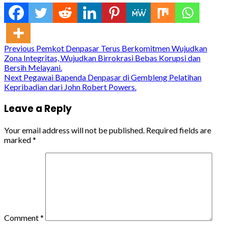
Continue
Previous
Pemkot Denpasar Terus Berkomitmen Wujudkan
Zona Integritas, Wujudkan Birrokrasi Bebas Korupsi dan
Reading
Bersih Melayani.
Next
Pegawai Bapenda Denpasar di Gembleng Pelatihan
Kepribadian dari John Robert Powers.
Leave a Reply
Your email address will not be published.
Required fields are
marked
*
Comment
*