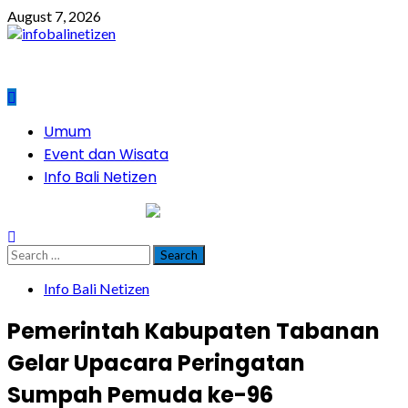
Skip
August 7, 2026
to
content
Primary
Umum
Menu
Event dan Wisata
Info Bali Netizen
infobalinetizen.com
Search
for:
Info Bali Netizen
Pemerintah Kabupaten Tabanan
Gelar Upacara Peringatan
Sumpah Pemuda ke-96