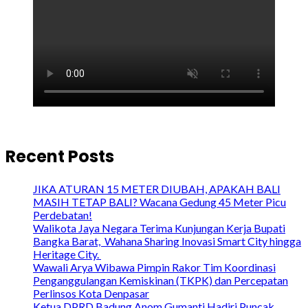
Recent Posts
JIKA ATURAN 15 METER DIUBAH, APAKAH BALI
MASIH TETAP BALI? Wacana Gedung 45 Meter Picu
Perdebatan!
Walikota Jaya Negara Terima Kunjungan Kerja Bupati
Bangka Barat, Wahana Sharing Inovasi Smart City hingga
Heritage City.
Wawali Arya Wibawa Pimpin Rakor Tim Koordinasi
Penganggulangan Kemiskinan (TKPK) dan Percepatan
Perlinsos Kota Denpasar
Ketua DPRD Badung Anom Gumanti Hadiri Puncak