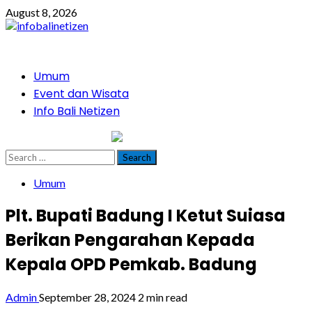
Skip
August 8, 2026
to
content
Primary
Umum
Menu
Event dan Wisata
Info Bali Netizen
infobalinetizen.com
Search
for:
Umum
Plt. Bupati Badung I Ketut Suiasa
Berikan Pengarahan Kepada
Kepala OPD Pemkab. Badung
Admin
September 28, 2024
2 min read