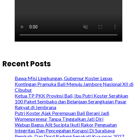
Recent Posts
Bawa Misi Lingkungan, Gubernur Koster Lepas
Kontingan Pramuka Bali Menuju Jambore Nasional XII di
Cibubur
Ketua TP PKK Provinsi Bali, Ibu Putri Koster Serahkan
100 Paket Sembako dan Belanjaan Serangkaian Pasar
Rakyat di Jembrana
Putri Koster Ajak Perempuan Bali Berani Jadi
Womenpreneur Tanpa Tinggalkan Jati Diri
Wabup Bagus Alit Sucipta Ikuti Rakor Penguatan
Integritas Dan Pencegahan Korupsi Di Surabaya
Pemkab. Dan Dprd Badung Sepakati Kua-ppas 2027,