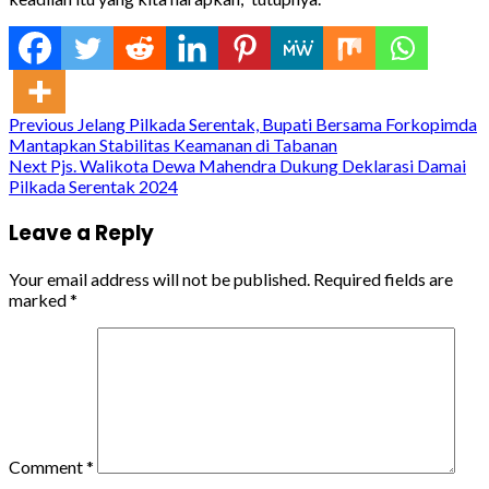
Continue
Previous
Jelang Pilkada Serentak, Bupati Bersama Forkopimda
Mantapkan Stabilitas Keamanan di Tabanan
Reading
Next
Pjs. Walikota Dewa Mahendra Dukung Deklarasi Damai
Pilkada Serentak 2024
Leave a Reply
Your email address will not be published.
Required fields are
marked
*
Comment
*