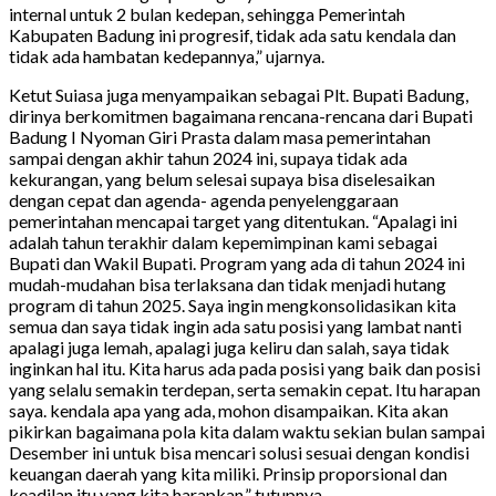
internal untuk 2 bulan kedepan, sehingga Pemerintah
Kabupaten Badung ini progresif, tidak ada satu kendala dan
tidak ada hambatan kedepannya,” ujarnya.
Ketut Suiasa juga menyampaikan sebagai Plt. Bupati Badung,
dirinya berkomitmen bagaimana rencana-rencana dari Bupati
Badung I Nyoman Giri Prasta dalam masa pemerintahan
sampai dengan akhir tahun 2024 ini, supaya tidak ada
kekurangan, yang belum selesai supaya bisa diselesaikan
dengan cepat dan agenda- agenda penyelenggaraan
pemerintahan mencapai target yang ditentukan. “Apalagi ini
adalah tahun terakhir dalam kepemimpinan kami sebagai
Bupati dan Wakil Bupati. Program yang ada di tahun 2024 ini
mudah-mudahan bisa terlaksana dan tidak menjadi hutang
program di tahun 2025. Saya ingin mengkonsolidasikan kita
semua dan saya tidak ingin ada satu posisi yang lambat nanti
apalagi juga lemah, apalagi juga keliru dan salah, saya tidak
inginkan hal itu. Kita harus ada pada posisi yang baik dan posisi
yang selalu semakin terdepan, serta semakin cepat. Itu harapan
saya. kendala apa yang ada, mohon disampaikan. Kita akan
pikirkan bagaimana pola kita dalam waktu sekian bulan sampai
Desember ini untuk bisa mencari solusi sesuai dengan kondisi
keuangan daerah yang kita miliki. Prinsip proporsional dan
keadilan itu yang kita harapkan,” tutupnya.