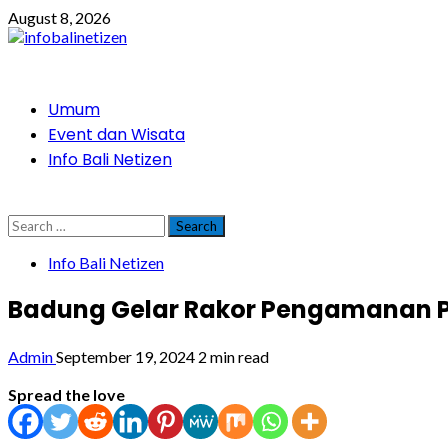
Skip
August 8, 2026
to
content
Primary
Umum
Menu
Event dan Wisata
Info Bali Netizen
Search
for:
Info Bali Netizen
Badung Gelar Rakor Pengamanan P
Admin
September 19, 2024
2 min read
Spread the love