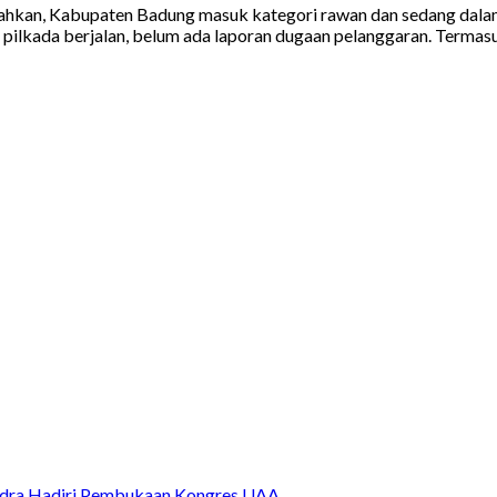
kan, Kabupaten Badung masuk kategori rawan dan sedang dalam 
pilkada berjalan, belum ada laporan dugaan pelanggaran. Termasu
Indra Hadiri Pembukaan Kongres UAA