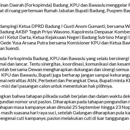
nan Daerah (Forkopimda) Badung, KPU dan Bawaslu menggelar Ra
t di ruang pertemuan Rumah Jabatan Bupati Badung, Puspem Bad
idampingi Ketua DPRD Badung I Gusti Anom Gumanti, bersama Wak
 Badung AKBP Teguh Priyo Wasono, Kapolresta Denpasar Kombes
I Ketut Darta, Ketua Kejaksaan Negeri Badung Sutrisno Margi 
t Gede Yusa Arsana Putra bersama Komisioner KPU dan Ketua Bawa
n Suendi.
epada Forkopimda Badung, KPU dan Bawaslu yang selalu bersinerg
i dan lancar. Tentu sinergitas, koordinasi, komunikasi dan kesam
merintah bersama Dewan mengharapkan dukungan dan sinergi semua
a KPU dan Bawaslu, Bupati juga berharap jangan sampai kekurang
nai netralitas ASN, Perbekel dan Perangkat Desa, Bupati minta K
isi dari pasangan calon untuk menentukan hak pilihnya.
gkan bahwa tahapan pilkada sudah berjalan dan dalam waktu dek
undian nomor urut paslon. Diharapkan pada tahapan pengundian no
n, tahapan masa kampanye akan dimulai 25 September hingga 23 N
masih suasana hari raya suci, setelah Galungan diharapkan pula
Mengenai cuti kampanye, paslon melakukan cuti di luar tanggung