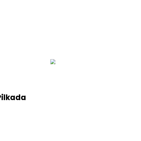
infobalinetizen.com
ilkada