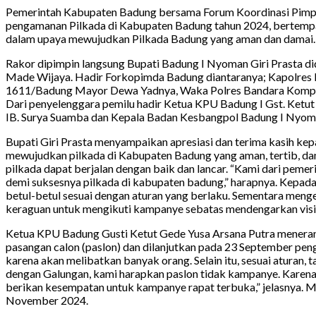
Pemerintah Kabupaten Badung bersama Forum Koordinasi Pimpi
pengamanan Pilkada di Kabupaten Badung tahun 2024, bertempa
dalam upaya mewujudkan Pilkada Badung yang aman dan damai.
Rakor dipimpin langsung Bupati Badung I Nyoman Giri Prasta d
Made Wijaya. Hadir Forkopimda Badung diantaranya; Kapolres
1611/Badung Mayor Dewa Yadnya, Waka Polres Bandara Kompol 
Dari penyelenggara pemilu hadir Ketua KPU Badung I Gst. Ketu
IB. Surya Suamba dan Kepala Badan Kesbangpol Badung I Nyoma
Bupati Giri Prasta menyampaikan apresiasi dan terima kasih k
mewujudkan pilkada di Kabupaten Badung yang aman, tertib, dama
pilkada dapat berjalan dengan baik dan lancar. “Kami dari pe
demi suksesnya pilkada di kabupaten badung,” harapnya. Kepad
betul-betul sesuai dengan aturan yang berlaku. Sementara menge
keraguan untuk mengikuti kampanye sebatas mendengarkan visi-m
Ketua KPU Badung Gusti Ketut Gede Yusa Arsana Putra meneran
pasangan calon (paslon) dan dilanjutkan pada 23 September peng
karena akan melibatkan banyak orang. Selain itu, sesuai atura
dengan Galungan, kami harapkan paslon tidak kampanye. Karena 
berikan kesempatan untuk kampanye rapat terbuka,” jelasnya. 
November 2024.