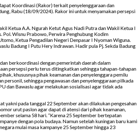
pat Koordinasi (Rakor) terkait penyelenggaraan dan
ung, Rabu (18/09/2024). Rakor ini untuk menyamakan persepsi
il Ketua A.A. Ngurah Ketut Agus Nadi Putra dan Wakil Ketua I
. Pol. Wisnu Prabowo, Perwira Penghubung Kodim
Utomo, Ketua Pengadilan Negeri Denpasar I Nyoman Wiguna.
slu Badung I Putu Hery Indrawan. Hadir pula Pj. Sekda Badung
i dan berkoordinasi dengan pemerintah daerah dalam
aan persepsi perlu terus ditingkatkan sehingga tahapan-tahapan
 pihak, khususnya pihak keamanan dan penyelenggara pemilu
an personil, sehingga pengawasan dan penyelenggaraan pilkada
PU dan Bawaslu agar melakukan sosialisasi agar tidak ada
at yakni pada tanggal 22 September akan dilakukan pengesahan
mor urut paslon agar dapat di atensi dari pihak keamanan,
opember selama 58 hari. “Karena 25 September bertepatan
 kampanye dengan pola budaya. Namun setelah kuningan baru kami
an negara mulai masa kampanye 25 September hingga 23