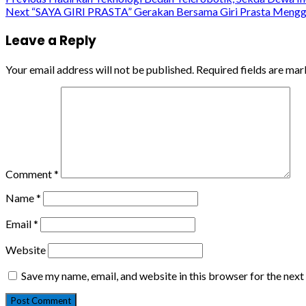
Continue
Next
“SAYA GIRI PRASTA” Gerakan Bersama Giri Prasta Mengg
Reading
Leave a Reply
Your email address will not be published.
Required fields are ma
Comment
*
Name
*
Email
*
Website
Save my name, email, and website in this browser for the nex