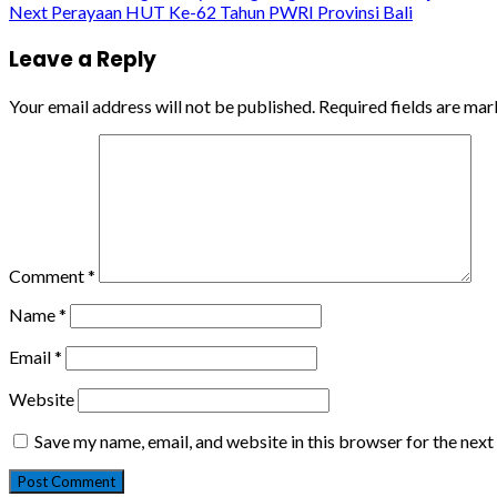
Next
Perayaan HUT Ke-62 Tahun PWRI Provinsi Bali
Reading
Leave a Reply
Your email address will not be published.
Required fields are ma
Comment
*
Name
*
Email
*
Website
Save my name, email, and website in this browser for the nex