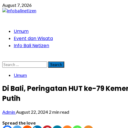
Skip
August 7, 2026
to
content
Primary
Umum
Menu
Event dan Wisata
Info Bali Netizen
Search
for:
Umum
Di Bali, Peringatan HUT ke-79 Kem
Putih
Admin
August 22, 2024
2 min read
Spread the love