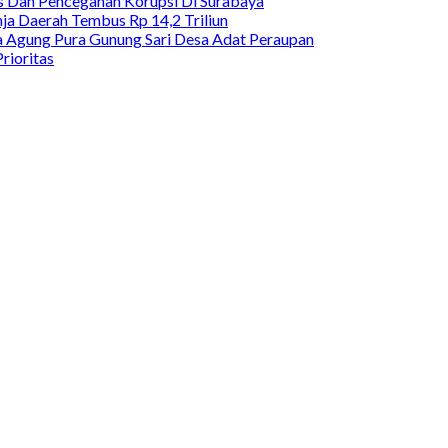
as Dan Pencegahan Korupsi Di Surabaya
a Daerah Tembus Rp 14,2 Triliun
 Agung Pura Gunung Sari Desa Adat Peraupan
rioritas