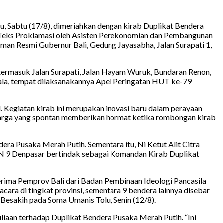
u, Sabtu (17/8), dimeriahkan dengan kirab Duplikat Bendera
n Teks Proklamasi oleh Asisten Perekonomian dan Pembangunan
aman Resmi Gubernur Bali, Gedung Jayasabha, Jalan Surapati 1,
 termasuk Jalan Surapati, Jalan Hayam Wuruk, Bundaran Renon,
dala, tempat dilaksanakannya Apel Peringatan HUT ke-79
. Kegiatan kirab ini merupakan inovasi baru dalam perayaan
warga yang spontan memberikan hormat ketika rombongan kirab
era Pusaka Merah Putih. Sementara itu, Ni Ketut Alit Citra
N 9 Denpasar bertindak sebagai Komandan Kirab Duplikat
rima Pemprov Bali dari Badan Pembinaan Ideologi Pancasila
ara di tingkat provinsi, sementara 9 bendera lainnya disebar
 Besakih pada Soma Umanis Tolu, Senin (12/8).
aan terhadap Duplikat Bendera Pusaka Merah Putih. “Ini