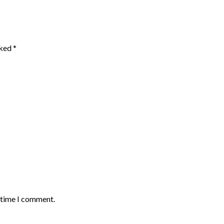
rked
*
t time I comment.