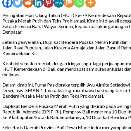
Peringatan Hari Ulang Tahun (HUT) ke-79 Kemerdekaan Republik I
Pusaka Merah Putih dan Teks Proklamasi. Kirab ini diawali de
Setda Provinsi Bali, I Wayan Serinah, kepada pasukan gabungan 
Denpasar.
Setelah penyerahan, Duplikat Bendera Pusaka Merah Putih dan Te
Jalan Raya Puputan, Jalan Kusuma Atmaja, dan Jalan Basuki Rah
Kemerdekaan RI.
Kirab ini semakin meriah dengan iringan lagu-lagu perjuangan, 
HUT Kemerdekaan di Bali, dan mendapat sambutan antusias dar
melintas.
Dalam kirab ini, Purna Paskibraka terpilih, Ayu Airnita Setiade
Dewi, siswi SMAN 1 Tampaksiring, membawa baki yang berisi 
Bendera Pusaka Merah Putih dan Teks Proklamasi.
Duplikat Bendera Pusaka Merah Putih yang dikirab pada pering
Republik Indonesia (BPIP-RI). Pemprov Bali menerima 10 Duplika
ke 9 kabupaten/kota di Bali. Sebelumnya, 10 Duplikat Bendera Pu
Sekretaris Daerah Provinsi Bali Dewa Made Indra menyampaikan