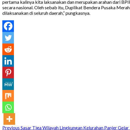
pertama kalinya kita laksanakan dan merupakan arahan dari BP
secara nasional. Oleh sebab itu, Duplikat Bendera Pusaka Merah 
dilaksanakan di seluruh daerah,” pungkasnya.
Continue
Previous
Sasar Tiga Wilayah Lingkungan Kelurahan Panjer Gel