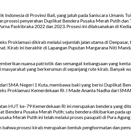
ndonesia di Provinsi Bali, yang jatuh pada Saniscara Umanis Tol
ngan prosesi penyerahan Duplikat Bendera Pusaka Merah Putih da
Purna Paskibraka 2022 dan 2023. Prosesi ini dilaksanakan di Kedi
ks Proklamasi dikirab melalui sejumlah jalan utama di Denpasar,
mat. Kirab ini berakhir di Lapangan Puputan Margarana Niti Man
memberikan nuansa patriotik dan semangat kebangsaan yang kental
i masyarakat yang berkerumun di sepanjang rute kirab. Banyak 
wi dari SMA Negeri 1 Kuta, membawa baki yang berisi Duplikat Bend
Teks Proklamasi Kemerdekaan RI. I Made Ananta Nadha dari SMA
atan HUT ke-79 Kemerdekaan RI ini merupakan bendera yang dite
t Bendera Pusaka Merah Putih; satu bendera dikibarkan pada upac
saka Merah Putih ini telah melalui proses pasupati di Pura Agung
 bahwa prosesi kirab merupakan bentuk penghormatan dan pemuli