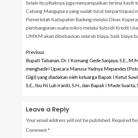
Selain itu pihaknya juga menyampaikan terima kasih 
Cabang Mangupura yang sudah turut berpartisipasi m
Pemerintah Kabupaten Badung melalui Dinas Koper
pembangunan usaha mikro melalui Subsidi Kredit Usa
UMKM akan dibebaskan seluruh biaya, baik biaya b
Previous
Bupati Tabanan, Dr. I Komang Gede Sanjaya, S.E., M.M
menghadiri Upacara Manusa Yadnya Mepandes (Pot
Gigi) yang diadakan oleh keluarga Bapak I Ketut Suwi
S.E., Ibu Ni Luh Iraniti, S.H., dan Bapak I Made Suarta, S
Leave a Reply
Your email address will not be published.
Required fi
Comment
*