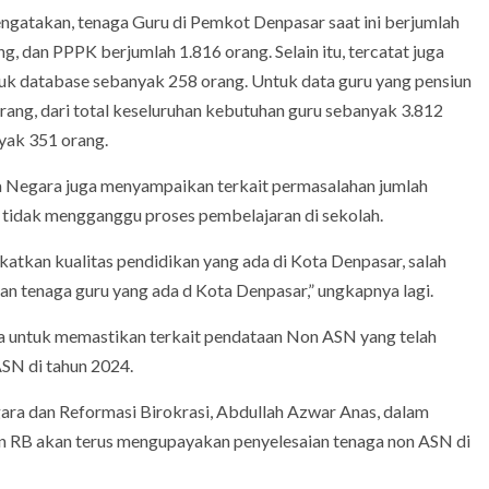
atakan, tenaga Guru di Pemkot Denpasar saat ini berjumlah
g, dan PPPK berjumlah 1.816 orang. Selain itu, tercatat juga
k database sebanyak 258 orang. Untuk data guru yang pensiun
rang, dari total keseluruhan kebutuhan guru sebanyak 3.812
yak 351 orang.
 Negara juga menyampaikan terkait permasalahan jumlah
ar tidak mengganggu proses pembelajaran di sekolah.
tkan kualitas pendidikan yang ada di Kota Denpasar, salah
 tenaga guru yang ada d Kota Denpasar,” ungkapnya lagi.
uga untuk memastikan terkait pendataan Non ASN yang telah
ASN di tahun 2024.
ra dan Reformasi Birokrasi, Abdullah Azwar Anas, dalam
 RB akan terus mengupayakan penyelesaian tenaga non ASN di