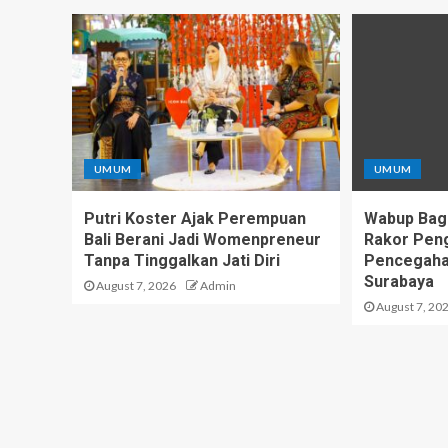
UMUM
UMUM
Putri Koster Ajak Perempuan
Wabup Bagus
Bali Berani Jadi Womenpreneur
Rakor Peng
Tanpa Tinggalkan Jati Diri
Pencegahan
Surabaya
August 7, 2026
Admin
August 7, 20