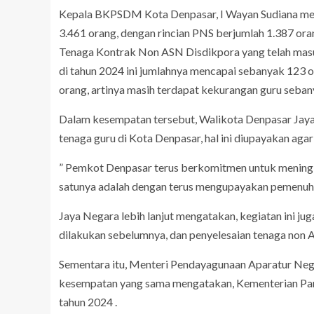
Kepala BKPSDM Kota Denpasar, I Wayan Sudiana meng
3.461 orang, dengan rincian PNS berjumlah 1.387 oran
Tenaga Kontrak Non ASN Disdikpora yang telah masu
di tahun 2024 ini jumlahnya mencapai sebanyak 123 o
orang, artinya masih terdapat kekurangan guru seban
Dalam kesempatan tersebut, Walikota Denpasar Jaya
tenaga guru di Kota Denpasar, hal ini diupayakan ag
” Pemkot Denpasar terus berkomitmen untuk meningka
satunya adalah dengan terus mengupayakan pemenuhan
Jaya Negara lebih lanjut mengatakan, kegiatan ini j
dilakukan sebelumnya, dan penyelesaian tenaga non 
Sementara itu, Menteri Pendayagunaan Aparatur Nega
kesempatan yang sama mengatakan, Kementerian Pan
tahun 2024 .