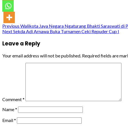
Continue
Previous
Walikota Jaya Negara Ngaturang Bhakti Saraswati di P
Next
Sekda Adi Arnawa Buka Turnamen Ceki Repuder Cup I
Reading
Leave a Reply
Your email address will not be published.
Required fields are ma
Comment
*
Name
*
Email
*