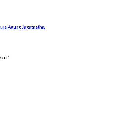
ura Agung Jagatnatha.
rked
*