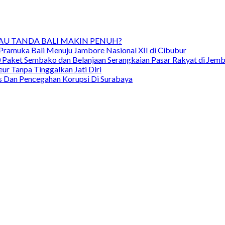
TAU TANDA BALI MAKIN PENUH?
Pramuka Bali Menuju Jambore Nasional XII di Cibubur
00 Paket Sembako dan Belanjaan Serangkaian Pasar Rakyat di Jem
ur Tanpa Tinggalkan Jati Diri
as Dan Pencegahan Korupsi Di Surabaya