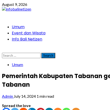
Skip
August 9, 2026
to
content
Primary
Umum
Menu
Event dan Wisata
Info Bali Netizen
Search
for:
Umum
Pemerintah Kabupaten Tabanan ge
Tabanan
Admin
July 14, 2024
1 min read
Spread the love