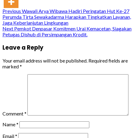
Continue
Previous
Wawali Arya Wibawa Hadiri Peringatan Hut Ke-27
Perumda Tirta Sewakadarma Harapkan Tingkatkan Layanan,
Reading
Jaga Keberlanjutan Lingkungan
Next
Pemkot Denpasar Komitmen Urai Kemacetan, Siagakan
Petugas Dishub di Persimpangan Krodit.
Leave a Reply
Your email address will not be published.
Required fields are
marked
*
Comment
*
Name
*
Email
*