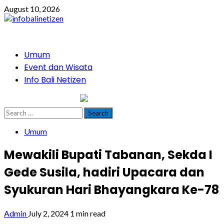
Skip
August 10, 2026
to
content
Primary
Umum
Menu
Event dan Wisata
Info Bali Netizen
infobalinetizen.com
Search
for:
Umum
Mewakili Bupati Tabanan, Sekda I
Gede Susila, hadiri Upacara dan
Syukuran Hari Bhayangkara Ke-78
Admin
July 2, 2024
1 min read