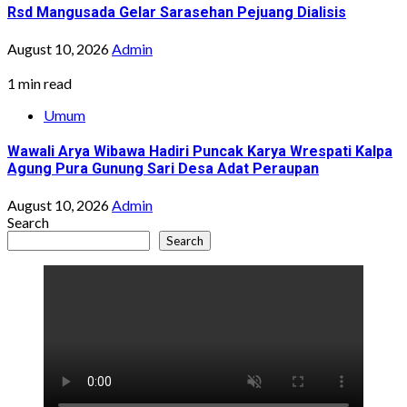
Rsd Mangusada Gelar Sarasehan Pejuang Dialisis
August 10, 2026
Admin
1 min read
Umum
Wawali Arya Wibawa Hadiri Puncak Karya Wrespati Kalpa
Agung Pura Gunung Sari Desa Adat Peraupan
August 10, 2026
Admin
Search
Search