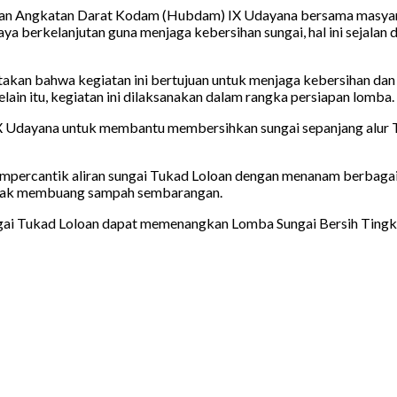
ngan Angkatan Darat Kodam (Hubdam) IX Udayana bersama masyara
aya berkelanjutan guna menjaga kebersihan sungai, hal ini sejala
akan bahwa kegiatan ini bertujuan untuk menjaga kebersihan dan 
lain itu, kegiatan ini dilaksanakan dalam rangka persiapan lomba.
X Udayana untuk membantu membersihkan sungai sepanjang alur Tuk
empercantik aliran sungai Tukad Loloan dengan menanam berbagai
tidak membuang sampah sembarangan.
ngai Tukad Loloan dapat memenangkan Lomba Sungai Bersih Tingk