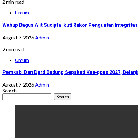
2 min read
Umum
Wabup Bagus Alit Sucipta Ikuti Rakor Penguatan Integrit
August 7, 2026
Admin
2 min read
Umum
Pemkab. Dan Dprd Badung Sepakati Kua-ppas 2027, Belanja
August 7, 2026
Admin
Search
Search