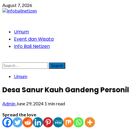
Skip
August 7, 2026
to
content
Primary
Umum
Menu
Event dan Wisata
Info Bali Netizen
Search
for:
Umum
Desa Sanur Kauh Gandeng Personil
Admin
June 29, 2024
1 min read
Spread the love