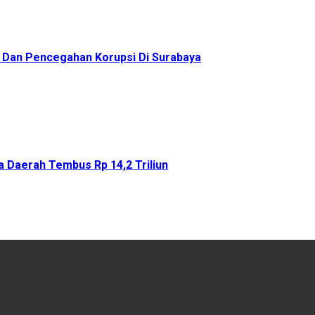
as Dan Pencegahan Korupsi Di Surabaya
 Daerah Tembus Rp 14,2 Triliun