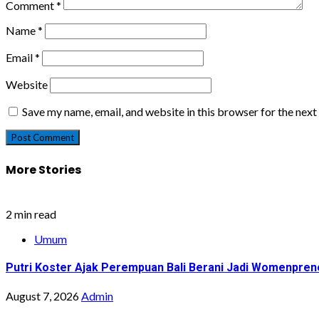
Comment
*
Name
*
Email
*
Website
Save my name, email, and website in this browser for the nex
More Stories
2 min read
Umum
Putri Koster Ajak Perempuan Bali Berani Jadi Womenprene
August 7, 2026
Admin