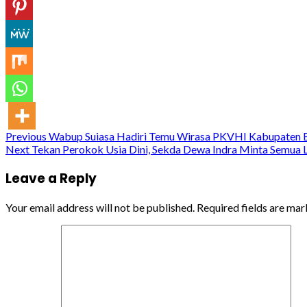
Continue
Previous
Wabup Suiasa Hadiri Temu Wirasa PKVHI Kabupaten 
Next
Tekan Perokok Usia Dini, Sekda Dewa Indra Minta Semua 
Reading
Leave a Reply
Your email address will not be published.
Required fields are ma