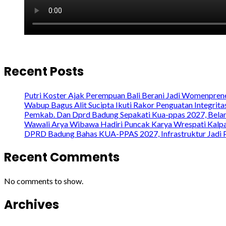
Recent Posts
Putri Koster Ajak Perempuan Bali Berani Jadi Womenprene
Wabup Bagus Alit Sucipta Ikuti Rakor Penguatan Integrit
Pemkab. Dan Dprd Badung Sepakati Kua-ppas 2027, Belanj
Wawali Arya Wibawa Hadiri Puncak Karya Wrespati Kalpa
DPRD Badung Bahas KUA-PPAS 2027, Infrastruktur Jadi P
Recent Comments
No comments to show.
Archives