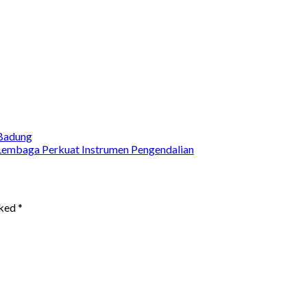
Badung
Lembaga Perkuat Instrumen Pengendalian
rked
*