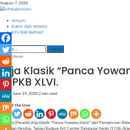
Skip
August 7, 2026
to
content
Primary
Umum
Menu
Event dan Wisata
Info Bali Netizen
Search
for:
Umum
Arja Klasik “Panca Yowa
di PKB XLVI.
Admin
June 19, 2024
2 min read
Spread the love
Utsawa (Parade) Arja Klasik “Panca Yowana Kanti” dari Penyatusan Abi
Kalangan Ayodya, Taman Budaya Art Center Denpasar Senin (17/6). Arj