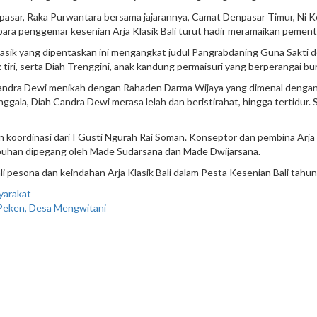
asar, Raka Purwantara bersama jajarannya, Camat Denpasar Timur, Ni K
para penggemar kesenian Arja Klasik Bali turut hadir meramaikan pement
lasik yang dipentaskan ini mengangkat judul Pangrabdaning Guna Sakti d
tiri, serta Diah Trenggini, anak kandung permaisuri yang berperangai bu
andra Dewi menikah dengan Rahaden Darma Wijaya yang dimenal dengan 
gala, Diah Candra Dewi merasa lelah dan beristirahat, hingga tertidur. 
 koordinasi dari I Gusti Ngurah Rai Soman. Konseptor dan pembina Arj
abuhan dipegang oleh Made Sudarsana dan Made Dwijarsana.
sona dan keindahan Arja Klasik Bali dalam Pesta Kesenian Bali tahun i
yarakat
 Peken, Desa Mengwitani