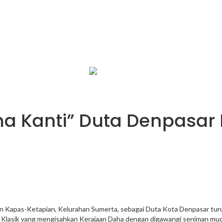
infobalinetizen.com
na Kanti” Duta Denpasar
an Kapas-Ketapian, Kelurahan Sumerta, sebagai Duta Kota Denpasar tur
a Klasik yang mengisahkan Kerajaan Daha dengan digawangi seniman mu