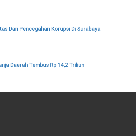
ritas Dan Pencegahan Korupsi Di Surabaya
nja Daerah Tembus Rp 14,2 Triliun