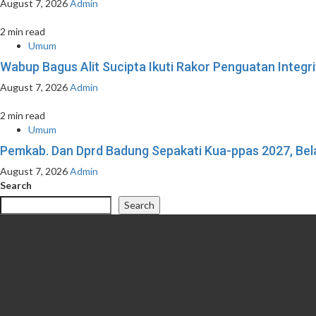
August 7, 2026
Admin
2 min read
Umum
Wabup Bagus Alit Sucipta Ikuti Rakor Penguatan Integ
August 7, 2026
Admin
2 min read
Umum
Pemkab. Dan Dprd Badung Sepakati Kua-ppas 2027, Bela
August 7, 2026
Admin
Search
Search