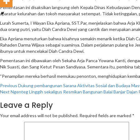
Pementasan ini disaksikan langsung oleh Kepala Dinas Kebudayaan Denp
aparatur kelurahan dan tokoh masyarakat setempat. Tidak ketinggalan, 
Lurah Sumerta, I Wayan Eka Apriana, SST.Par, menjelaskan bahwa Arja K
dua orang putri, yaitu Diah Candra Dewi yang cantik dan merupakan anak 
Eka Apriana menuturkan bahwa kisahnya semakin menarik ketika Diah C
Rahaden Darma Wijaya sebagai suaminya. Dalam perjalanan pulang ke Jeng
ibunya untuk mencelakai Diah Candra Dewi.
Pementasan ini dibawakan oleh Sekaha Arja Panca Yowana Kanti, dengan
Nik Suasti, dan Sang Ketut Pesan Sandiyasa. Sementara itu, pembina t
“Penampilan mereka berhasil memukau penonton, menghidupkan kembali pe
Continue
Previous
Dukung pembangunan Sarana Aktivitas Sosial dan Budaya Mas
Next
Ngenteg Linggih sekaligus Resmikan Bangunan Balai Banjar Dajan
Reading
Leave a Reply
Your email address will not be published.
Required fields are marked
*