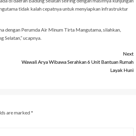
da di daerah Badung Selatan seiring dengan masifnya kunjungan
gutama tidak kalah cepatnya untuk menyiapkan infrastruktur
ama dengan Perumda Air Minum Tirta Mangutama, silahkan,
g Selatan,” ucapnya.
Next
Wawali Arya Wibawa Serahkan 6 Unit Bantuan Rumah
Layak Huni
elds are marked
*