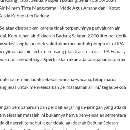
Air Minum Tirta Mangutama I Made Agus Arsana dan I Ketut
 Setda Kabupaten Badung.
elatan disebabkan karena tidak terpenuhinya penyaluran air
i. Kebutuhan air di daerah Badung Selatan 2.000 liter per detik,
skan solusi jangka pendek yakni akan menambah pompa air di IPA
enyimpanan air serta memasang pipa transmisi dari IPA Estuary
bulan Juli mendatang. Diperkirakan akan ada tambahan suplai air
idak main-main, tidak sekedar wacana-wacana, tetapi harus
ng jelas untuk menyelesaikan permasalahan air ini,” tegas Sekda
ngan pembaharuan dan perbaikan jaringan-jaringan yang ada di
enyelesaian masalah ini bukannya hanya penyelesaian sementara
da di daerah tersebut, agar tidak lagi daerah Badung Selatan