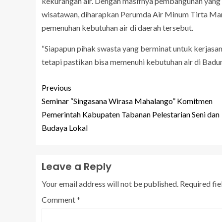
kekurangan air. Dengan masifnya pembangunan yang a
wisatawan, diharapkan Perumda Air Minum Tirta Man
pemenuhan kebutuhan air di daerah tersebut.
“Siapapun pihak swasta yang berminat untuk kerjas
tetapi pastikan bisa memenuhi kebutuhan air di Badun
Previous
Seminar “Singasana Wirasa Mahalango” Komitmen
Pemerintah Kabupaten Tabanan Pelestarian Seni dan
Budaya Lokal
Leave a Reply
Your email address will not be published.
Required fi
Comment
*