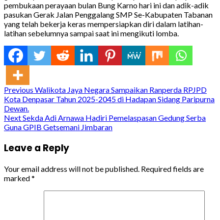
pembukaan perayaan bulan Bung Karno hari ini dan adik-adik
pasukan Gerak Jalan Penggalang SMP Se-Kabupaten Tabanan
yang telah bekerja keras mempersiapkan diri dalam latihan-
latihan sebelumnya sampai saat ini mengikuti lomba.
Continue
Previous
Walikota Jaya Negara Sampaikan Ranperda RPJPD
Kota Denpasar Tahun 2025-2045 di Hadapan Sidang Paripurna
Reading
Dewan.
Next
Sekda Adi Arnawa Hadiri Pemelaspasan Gedung Serba
Guna GPIB Getsemani Jimbaran
Leave a Reply
Your email address will not be published.
Required fields are
marked
*