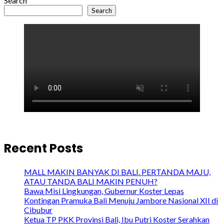
Search
Search
Recent Posts
MALL MAKIN BANYAK DI BALI. PERTANDA MAJU,
ATAU TANDA BALI MAKIN PENUH?
Bawa Misi Lingkungan, Gubernur Koster Lepas
Kontingan Pramuka Bali Menuju Jambore Nasional XII di
Cibubur
Ketua TP PKK Provinsi Bali, Ibu Putri Koster Serahkan