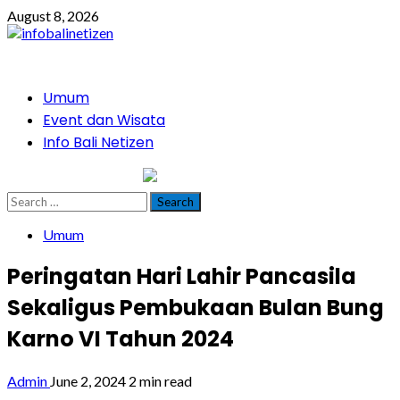
Skip
August 8, 2026
to
content
Primary
Umum
Menu
Event dan Wisata
Info Bali Netizen
infobalinetizen.com
Search
for:
Umum
Peringatan Hari Lahir Pancasila
Sekaligus Pembukaan Bulan Bung
Karno VI Tahun 2024
Admin
June 2, 2024
2 min read