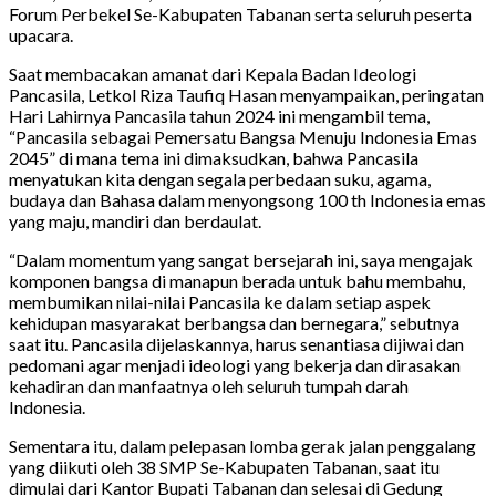
Forum Perbekel Se-Kabupaten Tabanan serta seluruh peserta
upacara.
Saat membacakan amanat dari Kepala Badan Ideologi
Pancasila, Letkol Riza Taufiq Hasan menyampaikan, peringatan
Hari Lahirnya Pancasila tahun 2024 ini mengambil tema,
“Pancasila sebagai Pemersatu Bangsa Menuju Indonesia Emas
2045” di mana tema ini dimaksudkan, bahwa Pancasila
menyatukan kita dengan segala perbedaan suku, agama,
budaya dan Bahasa dalam menyongsong 100 th Indonesia emas
yang maju, mandiri dan berdaulat.
“Dalam momentum yang sangat bersejarah ini, saya mengajak
komponen bangsa di manapun berada untuk bahu membahu,
membumikan nilai-nilai Pancasila ke dalam setiap aspek
kehidupan masyarakat berbangsa dan bernegara,” sebutnya
saat itu. Pancasila dijelaskannya, harus senantiasa dijiwai dan
pedomani agar menjadi ideologi yang bekerja dan dirasakan
kehadiran dan manfaatnya oleh seluruh tumpah darah
Indonesia.
Sementara itu, dalam pelepasan lomba gerak jalan penggalang
yang diikuti oleh 38 SMP Se-Kabupaten Tabanan, saat itu
dimulai dari Kantor Bupati Tabanan dan selesai di Gedung