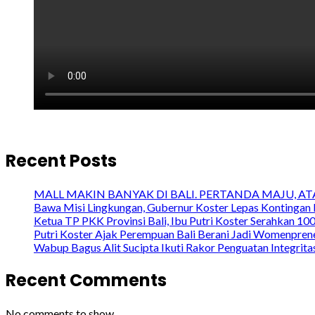
Recent Posts
MALL MAKIN BANYAK DI BALI. PERTANDA MAJU, A
Bawa Misi Lingkungan, Gubernur Koster Lepas Kontingan 
Ketua TP PKK Provinsi Bali, Ibu Putri Koster Serahkan 1
Putri Koster Ajak Perempuan Bali Berani Jadi Womenprene
Wabup Bagus Alit Sucipta Ikuti Rakor Penguatan Integrit
Recent Comments
No comments to show.