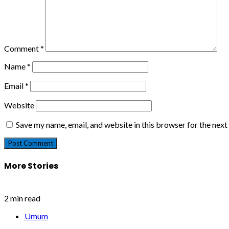
Comment
*
Name
*
Email
*
Website
Save my name, email, and website in this browser for the nex
More Stories
2 min read
Umum