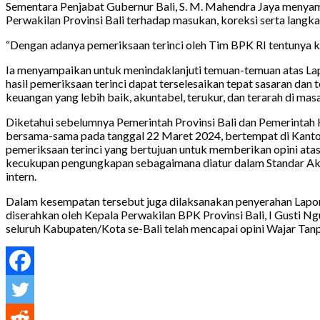
Sementara Penjabat Gubernur Bali, S. M. Mahendra Jaya menyampa
Perwakilan Provinsi Bali terhadap masukan, koreksi serta lang
“Dengan adanya pemeriksaan terinci oleh Tim BPK RI tentunya k
Ia menyampaikan untuk menindaklanjuti temuan-temuan atas Lapo
hasil pemeriksaan terinci dapat terselesaikan tepat sasaran da
keuangan yang lebih baik, akuntabel, terukur, dan terarah di ma
Diketahui sebelumnya Pemerintah Provinsi Bali dan Pemerinta
bersama-sama pada tanggal 22 Maret 2024, bertempat di Kantor B
pemeriksaan terinci yang bertujuan untuk memberikan opini at
kecukupan pengungkapan sebagaimana diatur dalam Standar Akun
intern.
Dalam kesempatan tersebut juga dilaksanakan penyerahan Lapo
diserahkan oleh Kepala Perwakilan BPK Provinsi Bali, I Gusti 
seluruh Kabupaten/Kota se-Bali telah mencapai opini Wajar Tan