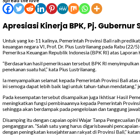
Spread the love
Apresiasi Kinerja BPK, Pj. Gubernu
Untuk yang ke-11 kalinya, Pemerintah Provinsi Bali raih predi
keuangan negara VI, Prof. Dr. Pius Lustrilanang pada Rabu (22
Pemeriksa Keuangan Republik Indonesia (BPK RI) atas Laporan 
“Berdasarkan hasil pemeriksaan tersebut BPK RI menyimpulkan 
penekanan suatu hal,” kata Pius Lustrilanang.
Ia menyampaikan selamat kepada Pemerintah Provinsi Bali atas c
ini semoga dapat lebih baik lagi untuk tahun-tahun mendatang,” j
Pada kesempatan tersebut disampaikan juga Ikhtisar Hasil Pem
meningkatkan fungsi pembinaannya kepada Pemerintah Provinsi
sehingga akan berdampak pada pengelolaan dan tanggung jawab k
Disamping itu dengan capaian opini Wajar Tanpa Pengecualian 
pengangguran. “Salah satu yang harus digarisbawahi pencapaian 
dengan peningkatan kesejahteraan rakyat di Provinsi Bali,” katan