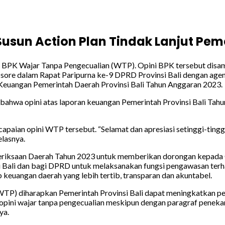
r Susun Action Plan Tindak Lanjut Pe
kat BPK Wajar Tanpa Pengecualian (WTP). Opini BPK tersebut dis
/5) sore dalam Rapat Paripurna ke-9 DPRD Provinsi Bali dengan a
Keuangan Pemerintah Daerah Provinsi Bali Tahun Anggaran 2023.
bahwa opini atas laporan keuangan Pemerintah Provinsi Bali Tah
apaian opini WTP tersebut. “Selamat dan apresiasi setinggi-tingg
elasnya.
eriksaan Daerah Tahun 2023 untuk memberikan dorongan kepada G
 Bali dan bagi DPRD untuk melaksanakan fungsi pengawasan ter
euangan daerah yang lebih tertib, transparan dan akuntabel.
(WTP) diharapkan Pemerintah Provinsi Bali dapat meningkatkan p
opini wajar tanpa pengecualian meskipun dengan paragraf penekan
ya.