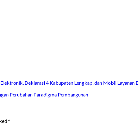
Elektronik, Deklarasi 4 Kabupaten Lengkap, dan Mobil Layanan E
dengan Perubahan Paradigma Pembangunan
rked
*