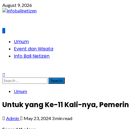
Skip
August 9, 2026
to
content
Primary
Umum
Menu
Event dan Wisata
Info Bali Netizen
Search
for:
Umum
Untuk yang Ke-11 Kali-nya, Pemerin
Admin
May 23, 2024
3 min read