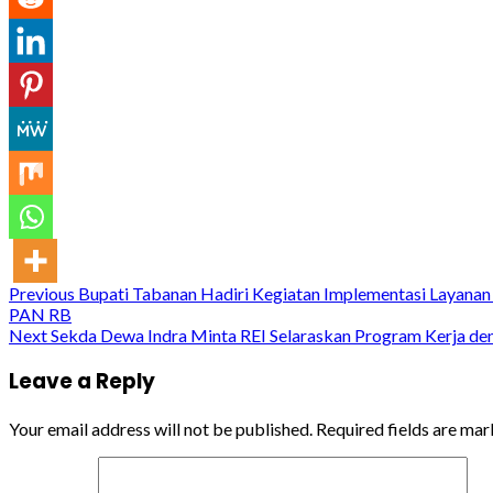
Continue
Previous
Bupati Tabanan Hadiri Kegiatan Implementasi Layanan 
PAN RB
Reading
Next
Sekda Dewa Indra Minta REI Selaraskan Program Kerja 
Leave a Reply
Your email address will not be published.
Required fields are ma