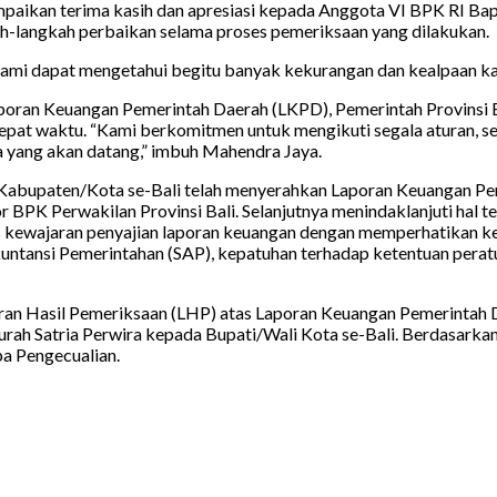
ikan terima kasih dan apresiasi kepada Anggota VI BPK RI Bapak 
kah-langkah perbaikan selama proses pemeriksaan yang dilakukan.
ami dapat mengetahui begitu banyak kekurangan dan kealpaan kami
ran Keuangan Pemerintah Daerah (LKPD), Pemerintah Provinsi Bali
n tepat waktu. “Kami berkomitmen untuk mengikuti segala aturan, 
sa yang akan datang,” imbuh Mahendra Jaya.
h Kabupaten/Kota se-Bali telah menyerahkan Laporan Keuangan P
PK Perwakilan Provinsi Bali. Selanjutnya menindaklanjuti hal te
as kewajaran penyajian laporan keuangan dengan memperhatikan k
tansi Pemerintahan (SAP), kepatuhan terhadap ketentuan peratur
ran Hasil Pemeriksaan (LHP) atas Laporan Keuangan Pemerintah 
Ngurah Satria Perwira kepada Bupati/Wali Kota se-Bali. Berdasark
pa Pengecualian.