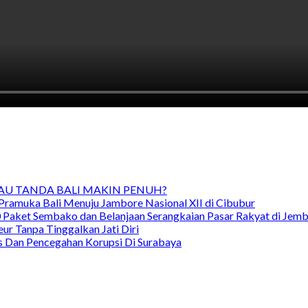
TAU TANDA BALI MAKIN PENUH?
Pramuka Bali Menuju Jambore Nasional XII di Cibubur
00 Paket Sembako dan Belanjaan Serangkaian Pasar Rakyat di Jem
ur Tanpa Tinggalkan Jati Diri
as Dan Pencegahan Korupsi Di Surabaya