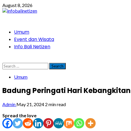
Skip
August 8, 2026
to
content
Primary
Umum
Menu
Event dan Wisata
Info Bali Netizen
Search
for:
Umum
Badung Peringati Hari Kebangkitan
Admin
May 21, 2024
2 min read
Spread the love