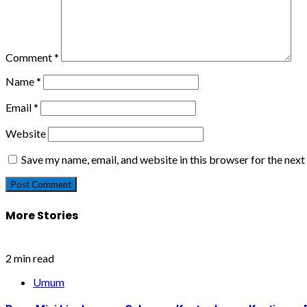
Comment
*
Name
*
Email
*
Website
Save my name, email, and website in this browser for the nex
More Stories
2 min read
Umum