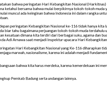
kan bahwa peringatan Hari Kebangkitan Nasional (Harkitnas) Ke-
na ketahui bersama bahwa mulai berpikirnya tokoh-tokoh muda y
mulai muncul ada keinginan bahwa Indonesia ini dalam rangka un
tuan.
epan peringatan Kebangkitan Nasional ke-116 tidak hanya kita la
da biar tahu bagaimana perjuangan tokoh-tokoh muda terdahulu u
 dan kesatuan dimana kita terdiri dari berbagai suku, agama dan 
 Sekda Adi Arnawa saat menjadi Inspektur upacara Hari Kebangkit
ringatan Hari Kebangkitan Nasional yang Ke-116 diharapkan tidak 
njaga marwah, nasionalisme, karena ini adalah menjadi fundamen
 kebangsaan bahwa kita harus merdeka, karena kemerdekaan ini m
Lingkup Pemkab Badung serta undangan lainnya.