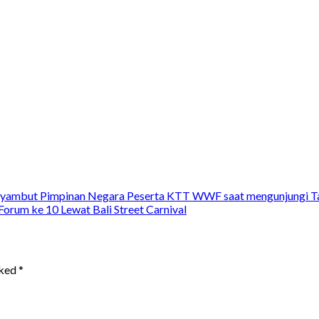
enyambut Pimpinan Negara Peserta KTT WWF saat mengunjungi T
orum ke 10 Lewat Bali Street Carnival
rked
*