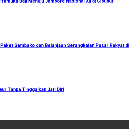
ramuka Bali Menuju Jambore Nasional XII di Cibubur
00 Paket Sembako dan Belanjaan Serangkaian Pasar Rakyat 
ur Tanpa Tinggalkan Jati Diri