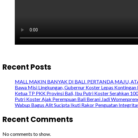
Recent Posts
MALL MAKIN BANYAK DI BALI. PERTANDA MAJU, A
Bawa Misi Lingkungan, Gubernur Koster Lepas Kontingan 
Ketua TP PKK Provinsi Bali, Ibu Putri Koster Serahkan 1
Putri Koster Ajak Perempuan Bali Berani Jadi Womenprene
Wabup Bagus Alit Sucipta Ikuti Rakor Penguatan Integrit
Recent Comments
No comments to show.