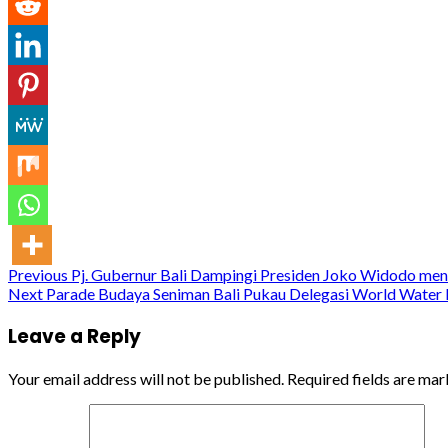
Continue
Previous
Pj. Gubernur Bali Dampingi Presiden Joko Widodo m
Next
Parade Budaya Seniman Bali Pukau Delegasi World Water F
Reading
Leave a Reply
Your email address will not be published.
Required fields are ma