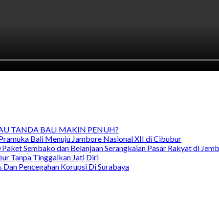
TAU TANDA BALI MAKIN PENUH?
Pramuka Bali Menuju Jambore Nasional XII di Cibubur
00 Paket Sembako dan Belanjaan Serangkaian Pasar Rakyat di Jem
ur Tanpa Tinggalkan Jati Diri
as Dan Pencegahan Korupsi Di Surabaya