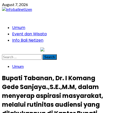
Skip
August 7, 2026
to
content
Primary
Umum
Menu
Event dan Wisata
Info Bali Netizen
infobalinetizen.com
Search
for:
Umum
Bupati Tabanan, Dr. I Komang
Gede Sanjaya.,S.E.,M.M, dalam
menyerap aspirasi masyarakat,
melalui rutinitas audiensi yang