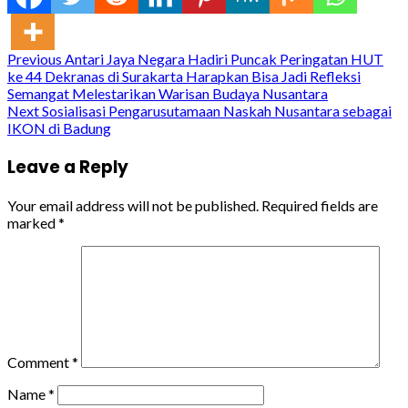
Continue
Previous
Antari Jaya Negara Hadiri Puncak Peringatan HUT
ke 44 Dekranas di Surakarta Harapkan Bisa Jadi Refleksi
Reading
Semangat Melestarikan Warisan Budaya Nusantara
Next
Sosialisasi Pengarusutamaan Naskah Nusantara sebagai
IKON di Badung
Leave a Reply
Your email address will not be published.
Required fields are
marked
*
Comment
*
Name
*