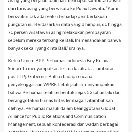
Asing yang berjalan baik dan mendapat sambutan positif
dari turis asing yang berwisata ke Pulau Dewata. “Kami
bersyukur tak ada reaksi terhadap pemberlakuan
pungutan ini. Berdasarkan data yang dihimpun, 60 hingga
70 persen wisatawan asing melakukan pembayaran
sebelum mereka terbang ke Bali. Ini menandakan bahwa
banyak sekali yang cinta Bali,” urainya.
Ketua Umum BPP Perhumas Indonesia Boy Kelana
Soebroto menyampaikan terima kasih atas sambutan
positif Pj. Gubernur Bali terhadap rencana
penyelenggaraan WPRF. Lebih jauh ia menyampaikan
bahwa Perhumas telah terbentuk sejak 53 tahun lalu dan
beranggotakan humas lintas lembaga. Ditambahkan
olehnya, Perhumas masuk dalam keanggotaan Global
Alliance for Public Relations and Communication
Management, sebuah konfederasi dan wadah berbagai
organisasi Humas dan Asosiasi Manajemen Komunikasi