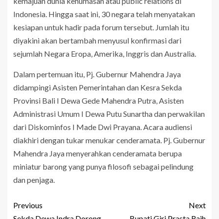
kemajuan dunia kehumasan atau public relations di
Indonesia. Hingga saat ini, 30 negara telah menyatakan
kesiapan untuk hadir pada forum tersebut. Jumlah itu
diyakini akan bertambah menyusul konfirmasi dari
sejumlah Negara Eropa, Amerika, Inggris dan Australia.
Dalam pertemuan itu, Pj. Gubernur Mahendra Jaya
didampingi Asisten Pemerintahan dan Kesra Sekda
Provinsi Bali I Dewa Gede Mahendra Putra, Asisten
Administrasi Umum I Dewa Putu Sunartha dan perwakilan
dari Diskominfos I Made Dwi Prayana. Acara audiensi
diakhiri dengan tukar menukar cenderamata. Pj. Gubernur
Mahendra Jaya menyerahkan cenderamata berupa
miniatur barong yang punya filosofi sebagai pelindung
dan penjaga.
Previous
Next
Sekda Dewa Indra Dorong
Bupati Giri Prasta Raih