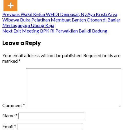
Continue
Previous
Wakil Ketua WHDI Denpasar, Ny.Ayu Kristi Arya
Wibawa Buka Pelatihan Membuat Banten Otonan di Banjar
Reading
Mertagangga Ubung Kaja
Next
Exit Meeting BPK RI Perwakilan Bali di Badung
Leave a Reply
Your email address will not be published.
Required fields are
marked
*
Comment
*
Name
*
Email
*