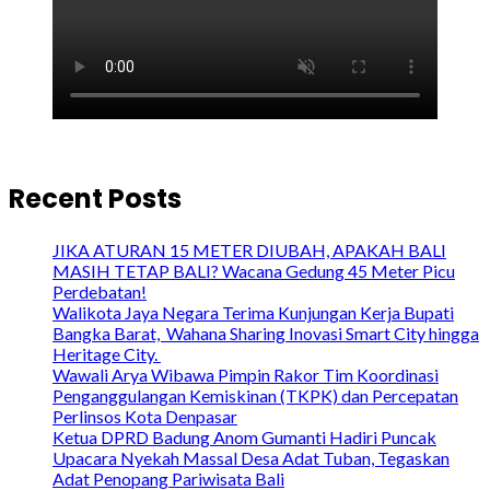
Recent Posts
JIKA ATURAN 15 METER DIUBAH, APAKAH BALI
MASIH TETAP BALI? Wacana Gedung 45 Meter Picu
Perdebatan!
Walikota Jaya Negara Terima Kunjungan Kerja Bupati
Bangka Barat, Wahana Sharing Inovasi Smart City hingga
Heritage City.
Wawali Arya Wibawa Pimpin Rakor Tim Koordinasi
Penganggulangan Kemiskinan (TKPK) dan Percepatan
Perlinsos Kota Denpasar
Ketua DPRD Badung Anom Gumanti Hadiri Puncak
Upacara Nyekah Massal Desa Adat Tuban, Tegaskan
Adat Penopang Pariwisata Bali