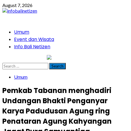
Skip
August 7, 2026
to
content
Primary
Umum
Menu
Event dan Wisata
Info Bali Netizen
infobalinetizen.com
Search
for:
Umum
Pemkab Tabanan menghadiri
Undangan Bhakti Penganyar
Karya Padudusan Agung ring
Penataran Agung Kahyangan