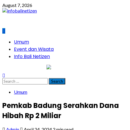
Skip
August 7, 2026
to
content
Primary
Umum
Menu
Event dan Wisata
Info Bali Netizen
infobalinetizen.com
Search
for:
Umum
Pemkab Badung Serahkan Dana
Hibah Rp 2 Miliar
Admin
April 24, 2024
2 min read