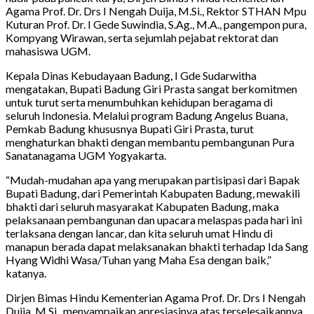
Agama Prof. Dr. Drs I Nengah Duija, M.Si., Rektor STHAN Mpu
Kuturan Prof. Dr. I Gede Suwindia, S.Ag., M.A., pangempon pura,
Kompyang Wirawan, serta sejumlah pejabat rektorat dan
mahasiswa UGM.
Kepala Dinas Kebudayaan Badung, I Gde Sudarwitha
mengatakan, Bupati Badung Giri Prasta sangat berkomitmen
untuk turut serta menumbuhkan kehidupan beragama di
seluruh Indonesia. Melalui program Badung Angelus Buana,
Pemkab Badung khususnya Bupati Giri Prasta, turut
menghaturkan bhakti dengan membantu pembangunan Pura
Sanatanagama UGM Yogyakarta.
“Mudah-mudahan apa yang merupakan partisipasi dari Bapak
Bupati Badung, dari Pemerintah Kabupaten Badung, mewakili
bhakti dari seluruh masyarakat Kabupaten Badung, maka
pelaksanaan pembangunan dan upacara melaspas pada hari ini
terlaksana dengan lancar, dan kita seluruh umat Hindu di
manapun berada dapat melaksanakan bhakti terhadap Ida Sang
Hyang Widhi Wasa/Tuhan yang Maha Esa dengan baik,”
katanya.
Dirjen Bimas Hindu Kementerian Agama Prof. Dr. Drs I Nengah
Duija, M.Si., menyampaikan apresiasinya atas terselesaikannya