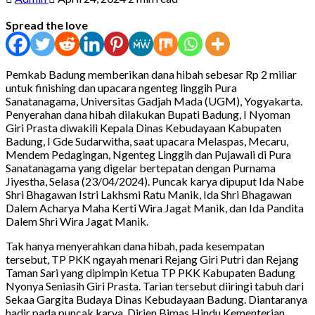
Spread the love
Pemkab Badung memberikan dana hibah sebesar Rp 2 miliar
untuk finishing dan upacara ngenteg linggih Pura
Sanatanagama, Universitas Gadjah Mada (UGM), Yogyakarta.
Penyerahan dana hibah dilakukan Bupati Badung, I Nyoman
Giri Prasta diwakili Kepala Dinas Kebudayaan Kabupaten
Badung, I Gde Sudarwitha, saat upacara Melaspas, Mecaru,
Mendem Pedagingan, Ngenteg Linggih dan Pujawali di Pura
Sanatanagama yang digelar bertepatan dengan Purnama
Jiyestha, Selasa (23/04/2024). Puncak karya dipuput Ida Nabe
Shri Bhagawan Istri Lakhsmi Ratu Manik, Ida Shri Bhagawan
Dalem Acharya Maha Kerti Wira Jagat Manik, dan Ida Pandita
Dalem Shri Wira Jagat Manik.
Tak hanya menyerahkan dana hibah, pada kesempatan
tersebut, TP PKK ngayah menari Rejang Giri Putri dan Rejang
Taman Sari yang dipimpin Ketua TP PKK Kabupaten Badung
Nyonya Seniasih Giri Prasta. Tarian tersebut diiringi tabuh dari
Sekaa Gargita Budaya Dinas Kebudayaan Badung. Diantaranya
hadir pada puncak karya, Dirjen Bimas Hindu Kementerian