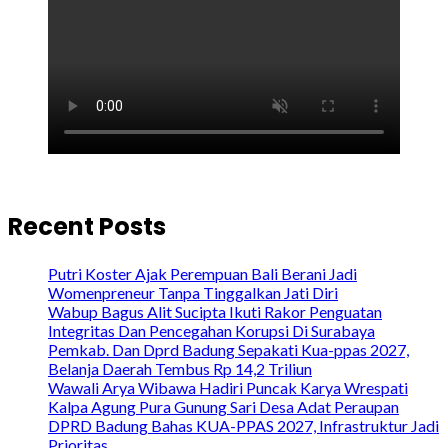
Recent Posts
Putri Koster Ajak Perempuan Bali Berani Jadi
Womenpreneur Tanpa Tinggalkan Jati Diri
Wabup Bagus Alit Sucipta Ikuti Rakor Penguatan
Integritas Dan Pencegahan Korupsi Di Surabaya
Pemkab. Dan Dprd Badung Sepakati Kua-ppas 2027,
Belanja Daerah Tembus Rp 14,2 Triliun
Wawali Arya Wibawa Hadiri Puncak Karya Wrespati
Kalpa Agung Pura Gunung Sari Desa Adat Peraupan
DPRD Badung Bahas KUA-PPAS 2027, Infrastruktur Jadi
Prioritas