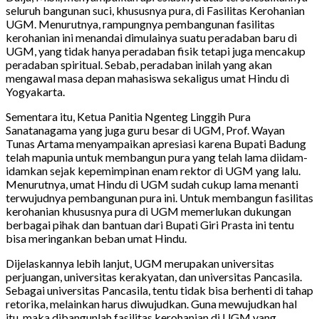
seluruh bangunan suci, khususnya pura, di Fasilitas Kerohanian
UGM. Menurutnya, rampungnya pembangunan fasilitas
kerohanian ini menandai dimulainya suatu peradaban baru di
UGM, yang tidak hanya peradaban fisik tetapi juga mencakup
peradaban spiritual. Sebab, peradaban inilah yang akan
mengawal masa depan mahasiswa sekaligus umat Hindu di
Yogyakarta.
Sementara itu, Ketua Panitia Ngenteg Linggih Pura
Sanatanagama yang juga guru besar di UGM, Prof. Wayan
Tunas Artama menyampaikan apresiasi karena Bupati Badung
telah mapunia untuk membangun pura yang telah lama diidam-
idamkan sejak kepemimpinan enam rektor di UGM yang lalu.
Menurutnya, umat Hindu di UGM sudah cukup lama menanti
terwujudnya pembangunan pura ini. Untuk membangun fasilitas
kerohanian khususnya pura di UGM memerlukan dukungan
berbagai pihak dan bantuan dari Bupati Giri Prasta ini tentu
bisa meringankan beban umat Hindu.
Dijelaskannya lebih lanjut, UGM merupakan universitas
perjuangan, universitas kerakyatan, dan universitas Pancasila.
Sebagai universitas Pancasila, tentu tidak bisa berhenti di tahap
retorika, melainkan harus diwujudkan. Guna mewujudkan hal
itu, maka dibangunlah fasilitas kerohanian di UGM yang