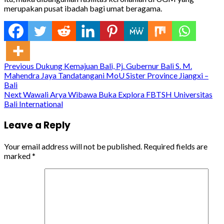
merupakan pusat ibadah bagi umat beragama.
Continue
Previous
Dukung Kemajuan Bali, Pj. Gubernur Bali S. M.
Mahendra Jaya Tandatangani MoU Sister Province Jiangxi –
Reading
Bali
Next
Wawali Arya Wibawa Buka Explora FBTSH Universitas
Bali International
Leave a Reply
Your email address will not be published.
Required fields are
marked
*