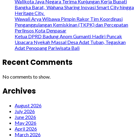
Walikota Jaya Negara Terima Kunjungan Kerja Bupati
Bangka Barat, Wahana Sharing Inovasi Smart City hingga
Heritage City.
Wawali Arya Wibawa Pimpin Rakor Tim Koordinasi
Penganggulangan Kemiskinan (TKPK) dan Percepatan
Perlinsos Kota Denpasar
Ketua DPRD Badung Anom Gumanti Hadiri Puncak
Upacara Nyekah Massal Desa Adat Tuban, Tegaskan
Adat Penopang Pariwisata Bali
Recent Comments
No comments to show.
Archives
August 2026
July 2026
June 2026
May 2026
April 2026
March 2026