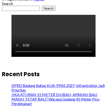
Search
Search
Recent Posts
DPRD Badung Bahas KUA-PPAS 2027, Infrastruktur Jadi
Prioritas
JIKA ATURAN 15 METER DIUBAH, APAKAH BALI
MASIH TETAP BALI? Wacana Gedung 45 Meter Picu
Perdebatan!