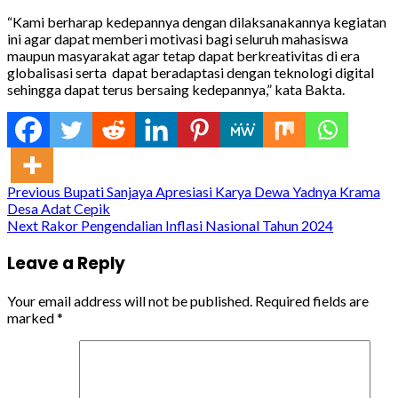
“Kami berharap kedepannya dengan dilaksanakannya kegiatan
ini agar dapat memberi motivasi bagi seluruh mahasiswa
maupun masyarakat agar tetap dapat berkreativitas di era
globalisasi serta dapat beradaptasi dengan teknologi digital
sehingga dapat terus bersaing kedepannya,” kata Bakta.
Continue
Previous
Bupati Sanjaya Apresiasi Karya Dewa Yadnya Krama
Desa Adat Cepik
Reading
Next
Rakor Pengendalian Inflasi Nasional Tahun 2024
Leave a Reply
Your email address will not be published.
Required fields are
marked
*