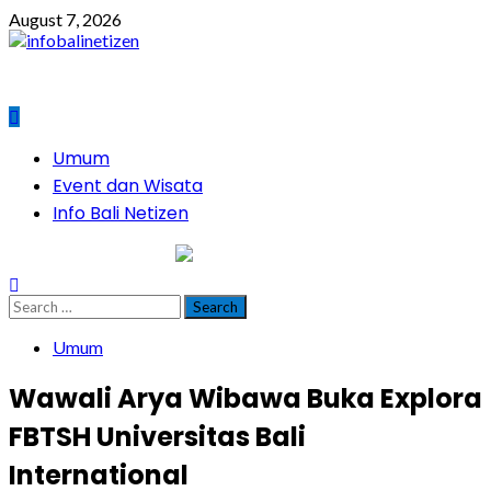
Skip
August 7, 2026
to
content
Primary
Umum
Menu
Event dan Wisata
Info Bali Netizen
infobalinetizen.com
Search
for:
Umum
Wawali Arya Wibawa Buka Explora
FBTSH Universitas Bali
International