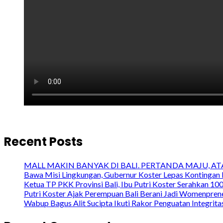
Recent Posts
MALL MAKIN BANYAK DI BALI. PERTANDA MAJU, A
Bawa Misi Lingkungan, Gubernur Koster Lepas Kontingan 
Ketua TP PKK Provinsi Bali, Ibu Putri Koster Serahkan 1
Putri Koster Ajak Perempuan Bali Berani Jadi Womenprene
Wabup Bagus Alit Sucipta Ikuti Rakor Penguatan Integrit