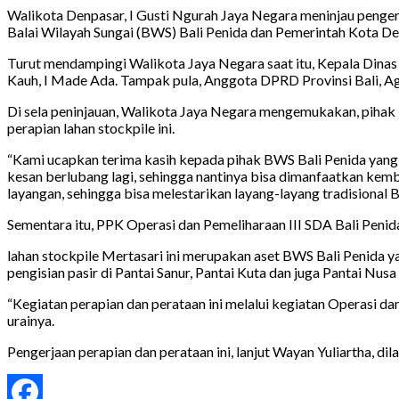
Walikota Denpasar, I Gusti Ngurah Jaya Negara meninjau pengerja
Balai Wilayah Sungai (BWS) Bali Penida dan Pemerintah Kota D
Turut mendampingi Walikota Jaya Negara saat itu, Kepala Dinas
Kauh, I Made Ada. Tampak pula, Anggota DPRD Provinsi Bali, Agu
Di sela peninjauan, Walikota Jaya Negara mengemukakan, pihak 
perapian lahan stockpile ini.
“Kami ucapkan terima kasih kepada pihak BWS Bali Penida yang tel
kesan berlubang lagi, sehingga nantinya bisa dimanfaatkan kemb
layangan, sehingga bisa melestarikan layang-layang tradisional Ba
Sementara itu, PPK Operasi dan Pemeliharaan III SDA Bali Penida,
lahan stockpile Mertasari ini merupakan aset BWS Bali Penida ya
pengisian pasir di Pantai Sanur, Pantai Kuta dan juga Pantai Nus
“Kegiatan perapian dan perataan ini melalui kegiatan Operasi da
urainya.
Pengerjaan perapian dan perataan ini, lanjut Wayan Yuliartha, dil