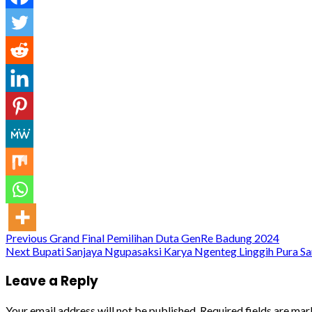
Continue
Previous
Grand Final Pemilihan Duta GenRe Badung 2024
Next
Bupati Sanjaya Ngupasaksi Karya Ngenteg Linggih Pura S
Reading
Leave a Reply
Your email address will not be published.
Required fields are ma