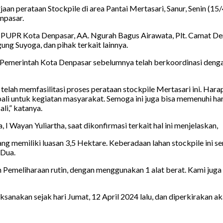
an perataan Stockpile di area Pantai Mertasari, Sanur, Senin (15/
enpasar.
 PUPR Kota Denpasar, AA. Ngurah Bagus Airawata, Plt. Camat Denp
ng Suyoga, dan pihak terkait lainnya.
Pemerintah Kota Denpasar sebelumnya telah berkoordinasi dengan
ah memfasilitasi proses perataan stockpile Mertasari ini. Harapan
ali untuk kegiatan masyarakat. Semoga ini juga bisa memenuhi ha
li,” katanya.
 I Wayan Yuliartha, saat dikonfirmasi terkait hal ini menjelaskan,
ng memiliki luasan 3,5 Hektare. Keberadaan lahan stockpile ini s
a Dua.
n Pemeliharaan rutin, dengan menggunakan 1 alat berat. Kami juga 
aksanakan sejak hari Jumat, 12 April 2024 lalu, dan diperkirakan a