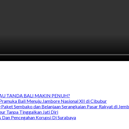
TAU TANDA BALI MAKIN PENUH?
Pramuka Bali Menuju Jambore Nasional XII di Cibubur
00 Paket Sembako dan Belanjaan Serangkaian Pasar Rakyat di Jem
ur Tanpa Tinggalkan Jati Diri
as Dan Pencegahan Korupsi Di Surabaya