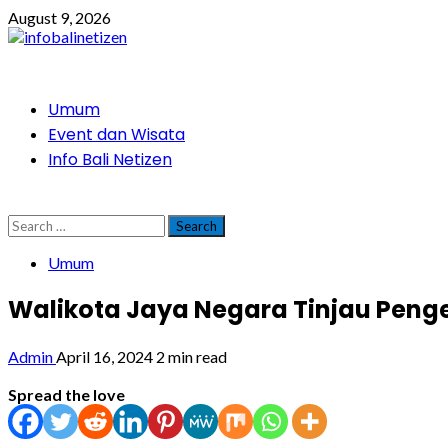
Skip
August 9, 2026
to
content
Primary
Umum
Menu
Event dan Wisata
Info Bali Netizen
Search
for:
Umum
Walikota Jaya Negara Tinjau Penge
Admin
April 16, 2024
2 min read
Spread the love