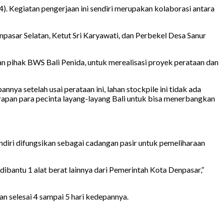
4). Kegiatan pengerjaan ini sendiri merupakan kolaborasi antara
asar Selatan, Ketut Sri Karyawati, dan Perbekel Desa Sanur
 pihak BWS Bali Penida, untuk merealisasi proyek perataan dan
nya setelah usai perataan ini, lahan stockpile ini tidak ada
rapan para pecinta layang-layang Bali untuk bisa menerbangkan
endiri difungsikan sebagai cadangan pasir untuk pemeliharaan
dibantu 1 alat berat lainnya dari Pemerintah Kota Denpasar,”
kan selesai 4 sampai 5 hari kedepannya.