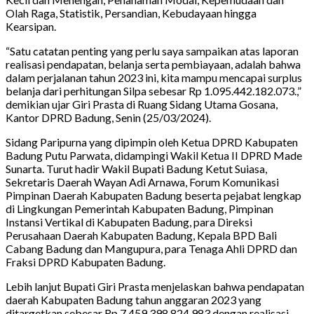
Olah Raga, Statistik, Persandian, Kebudayaan hingga
Kearsipan.
“Satu catatan penting yang perlu saya sampaikan atas laporan
realisasi pendapatan, belanja serta pembiayaan, adalah bahwa
dalam perjalanan tahun 2023 ini, kita mampu mencapai surplus
belanja dari perhitungan Silpa sebesar Rp 1.095.442.182.073.,”
demikian ujar Giri Prasta di Ruang Sidang Utama Gosana,
Kantor DPRD Badung, Senin (25/03/2024).
Sidang Paripurna yang dipimpin oleh Ketua DPRD Kabupaten
Badung Putu Parwata, didampingi Wakil Ketua II DPRD Made
Sunarta. Turut hadir Wakil Bupati Badung Ketut Suiasa,
Sekretaris Daerah Wayan Adi Arnawa, Forum Komunikasi
Pimpinan Daerah Kabupaten Badung beserta pejabat lengkap
di Lingkungan Pemerintah Kabupaten Badung, Pimpinan
Instansi Vertikal di Kabupaten Badung, para Direksi
Perusahaan Daerah Kabupaten Badung, Kepala BPD Bali
Cabang Badung dan Mangupura, para Tenaga Ahli DPRD dan
Fraksi DPRD Kabupaten Badung.
Lebih lanjut Bupati Giri Prasta menjelaskan bahwa pendapatan
daerah Kabupaten Badung tahun anggaran 2023 yang
ditargetkan sebesar Rp 7.459.398.824.983 dengan realisasi