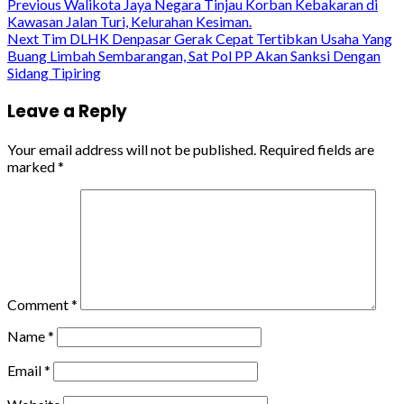
Continue
Previous
Walikota Jaya Negara Tinjau Korban Kebakaran di
Kawasan Jalan Turi, Kelurahan Kesiman.
Reading
Next
Tim DLHK Denpasar Gerak Cepat Tertibkan Usaha Yang
Buang Limbah Sembarangan, Sat Pol PP Akan Sanksi Dengan
Sidang Tipiring
Leave a Reply
Your email address will not be published.
Required fields are
marked
*
Comment
*
Name
*
Email
*