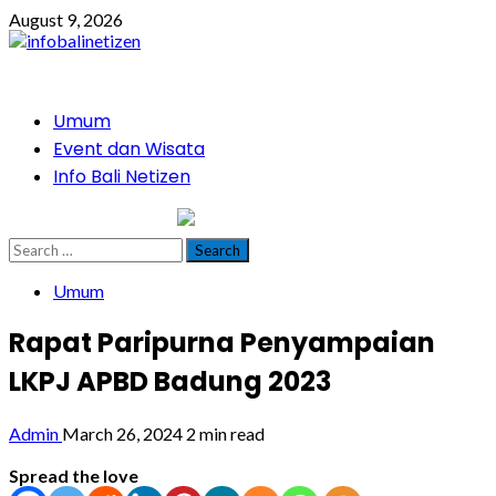
Skip
August 9, 2026
to
content
Primary
Umum
Menu
Event dan Wisata
Info Bali Netizen
infobalinetizen.com
Search
for:
Umum
Rapat Paripurna Penyampaian
LKPJ APBD Badung 2023
Admin
March 26, 2024
2 min read
Spread the love